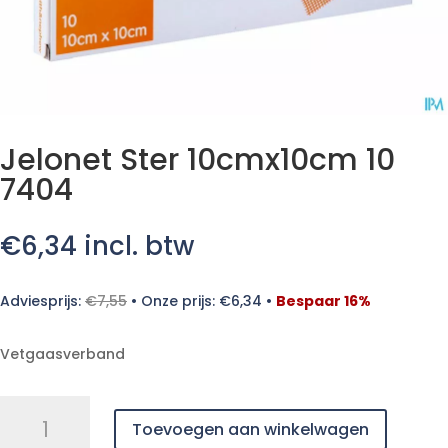
Jelonet Ster 10cmx10cm 10
7404
€
6,34
incl. btw
Adviesprijs:
€
7,55
•
Onze prijs:
€
6,34
•
Bespaar 16%
Vetgaasverband
Jelonet
Toevoegen aan winkelwagen
Ster