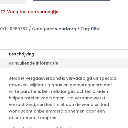
10cmx10cm
10
Voeg toe aan verlanglijst
7404
A
aantal
l
SKU:
0050757
Categorie:
wondzorg
Tag:
DBM
t
e
r
n
Beschrijving
a
Aanvullende informatie
t
i
v
Jelonet vetgaasverband is vervaardigd uit speciaal
e
geweven, wijdmazig gaas en geïmpregneerd met
:
witte paraffine. De in elkaar gevlochten draden
helpen rafelen voorkomen. Het verband werkt
verzachtend, verkleeft niet aan de wond en laat
wondvocht onbelemmerd opnemen door een
absorberend kompres.