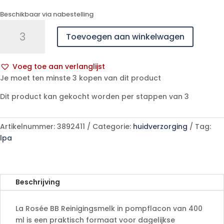
Beschikbaar via nabestelling
La
Toevoegen aan winkelwagen
Rosee
Bb
Reinigingsmelk
Voeg toe aan verlanglijst
Pompfl
A
Je moet ten minste 3 kopen van dit product
400ml
l
aantal
Dit product kan gekocht worden per stappen van 3
t
e
r
Artikelnummer:
3892411
Categorie:
huidverzorging
Tag:
n
lpa
a
t
i
v
Beschrijving
e
:
La Rosée BB Reinigingsmelk in pompflacon van 400
ml is een praktisch formaat voor dagelijkse