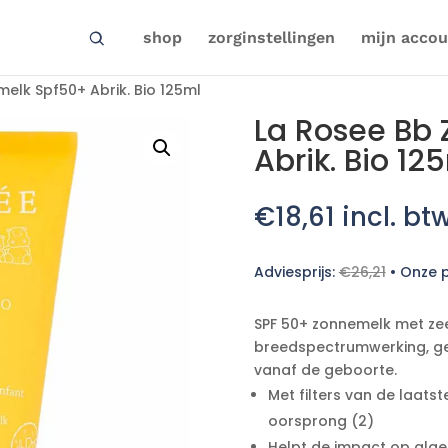
shop
zorginstellingen
mijn accou
elk Spf50+ Abrik. Bio 125ml
La Rosee Bb
Abrik. Bio 12
€
18,61
incl. bt
Adviesprijs:
€
26,21
•
Onze p
SPF 50+ zonnemelk met z
breedspectrumwerking, ge
vanaf de geboorte.
Met filters van de laatst
oorsprong (2)
Helpt de impact op alge