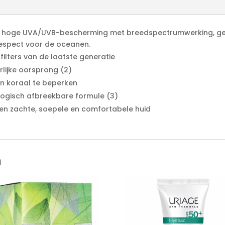
i
v
e
er hoge UVA/UVB-bescherming met breedspectrumwerking, ges
:
espect voor de oceanen.
lters van de laatste generatie
lijke oorsprong (2)
n koraal te beperken
logisch afbreekbare formule (3)
een zachte, soepele en comfortabele huid
n