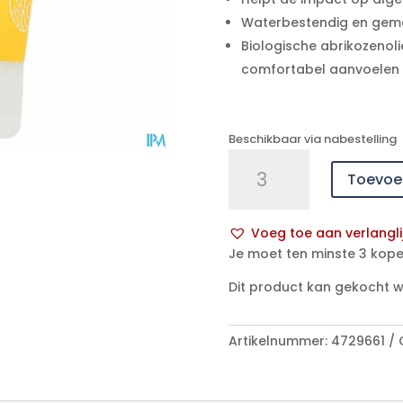
Waterbestendig en gemak
Biologische abrikozenoli
comfortabel aanvoelen
Beschikbaar via nabestelling
La
Toevoe
Rosee
Bb
Zonnemelk
Voeg toe aan verlangli
Spf50+
A
Je moet ten minste 3 kope
Abrik.
l
Bio
Dit product kan gekocht 
t
125ml
e
aantal
r
Artikelnummer:
4729661
n
a
t