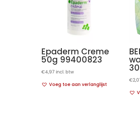
Epaderm Creme
BE
50g 99400823
wa
30
€
4,97
incl. btw
€
2,0
Voeg toe aan verlanglijst
V