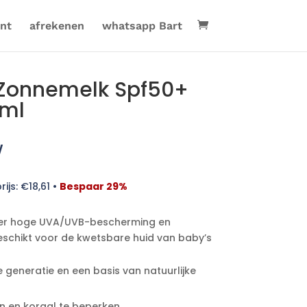
nt
afrekenen
whatsapp Bart
 Zonnemelk Spf50+
5ml
w
rijs:
€
18,61
•
Bespaar 29%
eer hoge UVA/UVB-bescherming en
schikt voor de kwetsbare huid van baby’s
e generatie en een basis van natuurlijke
n en koraal te beperken