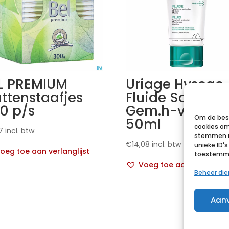
L PREMIUM
Uriage Hyseac
ttenstaafjes
Fluide Sol Ip50
0 p/s
Gem.h-vh Tub
Om de best
50ml
cookies om
7
incl. btw
stemmen m
€
14,08
incl. btw
unieke ID'
oeg toe aan verlanglijst
toestemmin
Voeg toe aan verlanglij
Beheer di
Aan