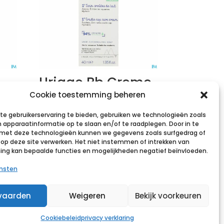
Uriage Bb Creme
Melkkorstjes Tube
Cookie toestemming beheren
e
40ml
e gebruikerservaring te bieden, gebruiken we technologieën zoals
 apparaatinformatie op te slaan en/of te raadplegen. Door in te
€
15,68
incl. btw
et deze technologieën kunnen we gegevens zoals surfgedrag of
s op deze site verwerken. Het niet instemmen of intrekken van
Voeg toe aan verlanglijst
g kan bepaalde functies en mogelijkheden negatief beïnvloeden.
st
ensten
vaarden
Weigeren
Bekijk voorkeuren
Cookiebeleid
privacy verklaring