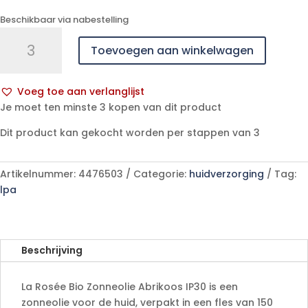
Beschikbaar via nabestelling
La
Toevoegen aan winkelwagen
Rosee
Bio
Zonneolie
Voeg toe aan verlanglijst
Abrikoos
A
Je moet ten minste 3 kopen van dit product
Ip30
l
Fl
Dit product kan gekocht worden per stappen van 3
t
150ml
e
aantal
r
Artikelnummer:
4476503
Categorie:
huidverzorging
Tag:
n
lpa
a
t
i
v
Beschrijving
e
:
La Rosée Bio Zonneolie Abrikoos IP30 is een
zonneolie voor de huid, verpakt in een fles van 150