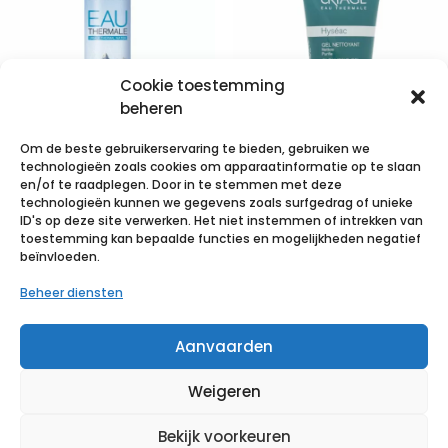
Cookie toestemming
beheren
Om de beste gebruikerservaring te bieden, gebruiken we
Uriage Eau
technologieën zoals cookies om apparaatinformatie op te slaan
Thermale Spray
Uriage Hyseac
en/of te raadplegen. Door in te stemmen met deze
technologieën kunnen we gegevens zoals surfgedrag of unieke
300ml
Zachte
S.D.
ID's op deze site verwerken. Het niet instemmen of intrekken van
Reinigingsgel
bestelde
BD
toestemming kan bepaalde functies en mogelijkheden negatief
€
9,84
incl. btw
PosiFlush
beïnvloeden.
Tube 150ml
XS
voorgevulde
Beheer diensten
Voeg toe aan verlanglijst
€
12,08
incl. btw
spuiten met
0,9% NaCI -
Aanvaarden
10ml - Luer-
Voeg toe aan verlanglijst
Lock - 30
stuks
Weigeren
Bekijk
product
Bekijk voorkeuren