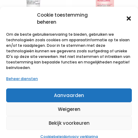
Cookie toestemming
beheren
Om de beste gebruikerservaring te bieden, gebruiken we
Uriage
Uriage
technologieën zoals cookies om apparaatinformatie op te slaan
Thermale
Roseliane
en/of te raadplegen. Door in te stemmen met deze
technologieën kunnen we gegevens zoals surfgedrag of unieke
Keratosane 30%
Dermo
ID's op deze site verwerken. Het niet instemmen of intrekken van
40ml
Reiniging
toestemming kan bepaalde functies en mogelijkheden negatief
beïnvloeden.
250ml
€
8,80
incl. btw
Beheer diensten
€
13,44
incl. btw
Voeg toe aan verlanglijst
Aanvaarden
Voeg toe aan verlanglijst
Weigeren
Bekijk voorkeuren
Cookiebeleid
privacy verklaring