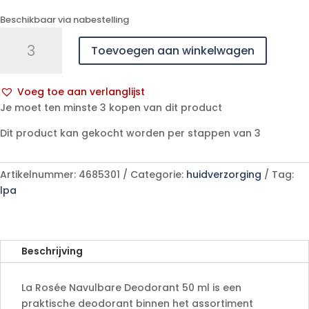
Beschikbaar via nabestelling
La
Toevoegen aan winkelwagen
Rosee
Navulbare
Deodorant
Voeg toe aan verlanglijst
50ml
A
Je moet ten minste 3 kopen van dit product
aantal
l
Dit product kan gekocht worden per stappen van 3
t
e
r
Artikelnummer:
4685301
Categorie:
huidverzorging
Tag:
n
lpa
a
t
i
v
Beschrijving
e
:
La Rosée Navulbare Deodorant 50 ml is een
praktische deodorant binnen het assortiment