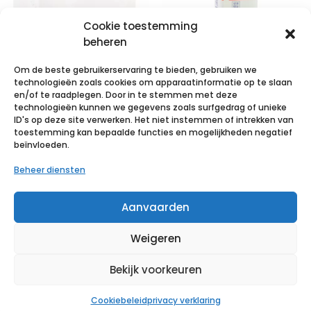
Cookie toestemming
beheren
Om de beste gebruikerservaring te bieden, gebruiken we
technologieën zoals cookies om apparaatinformatie op te slaan
en/of te raadplegen. Door in te stemmen met deze
technologieën kunnen we gegevens zoals surfgedrag of unieke
STERILUX ES
STERILUX ES
ID's op deze site verwerken. Het niet instemmen of intrekken van
10x10cm 8l.st.
5x5cm 12l.nst.
toestemming kan bepaalde functies en mogelijkheden negatief
beïnvloeden.
25×2 p/s
100 p/s
Beheer diensten
€
3,95
incl. btw
€
1,80
incl. btw
Aanvaarden
Voeg toe aan verlanglijst
Voeg toe aan verlanglijst
Weigeren
Bekijk voorkeuren
Cookiebeleid
privacy verklaring