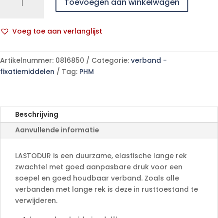
Toevoegen aan winkelwagen
sterke
druk
12cmx7m
Voeg toe aan verlanglijst
1
A
p/s
l
aantal
Artikelnummer:
0816850
Categorie:
verband -
t
fixatiemiddelen
Tag:
PHM
e
r
n
a
Beschrijving
t
Aanvullende informatie
i
v
e
LASTODUR is een duurzame, elastische lange rek
:
zwachtel met goed aanpasbare druk voor een
soepel en goed houdbaar verband. Zoals alle
verbanden met lange rek is deze in rusttoestand te
verwijderen.