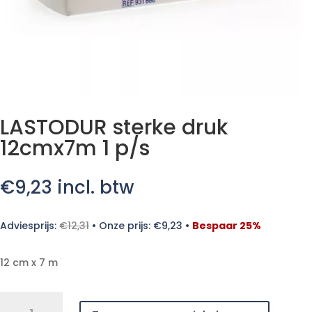
LASTODUR sterke druk
12cmx7m 1 p/s
€
9,23
incl. btw
Adviesprijs:
€
12,31
•
Onze prijs:
€
9,23
•
Bespaar 25%
12 cm x 7 m
LASTODUR