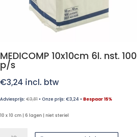
MEDICOMP 10x10cm 6l. nst. 100
p/s
€
3,24
incl. btw
Adviesprijs:
€
3,81
•
Onze prijs:
€
3,24
•
Bespaar 15%
10 x 10 cm | 6 lagen | niet steriel
MEDICOMP