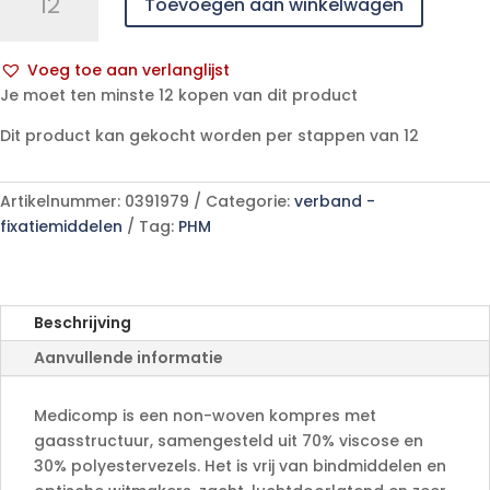
Toevoegen aan winkelwagen
10x10cm
6l.
nst.
Voeg toe aan verlanglijst
100
A
Je moet ten minste 12 kopen van dit product
p/s
l
aantal
Dit product kan gekocht worden per stappen van 12
t
e
r
Artikelnummer:
0391979
Categorie:
verband -
n
fixatiemiddelen
Tag:
PHM
a
t
i
v
Beschrijving
e
Aanvullende informatie
:
Medicomp is een non-woven kompres met
gaasstructuur, samengesteld uit 70% viscose en
30% polyestervezels. Het is vrij van bindmiddelen en