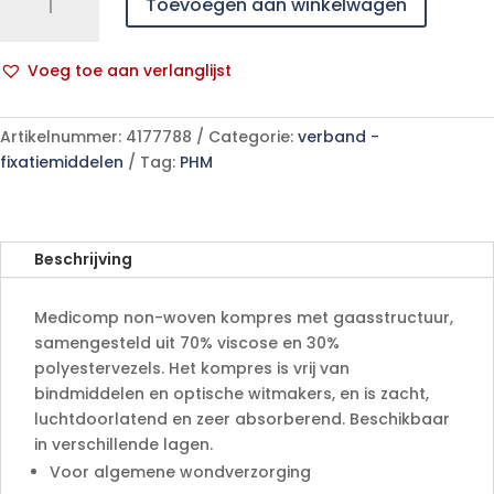
Toevoegen aan winkelwagen
10x20cm
4l.
st.
Voeg toe aan verlanglijst
25x2
A
p/s
l
aantal
Artikelnummer:
4177788
Categorie:
verband -
t
fixatiemiddelen
Tag:
PHM
e
r
n
a
Beschrijving
t
i
Medicomp non-woven kompres met gaasstructuur,
v
samengesteld uit 70% viscose en 30%
e
polyestervezels. Het kompres is vrij van
:
bindmiddelen en optische witmakers, en is zacht,
luchtdoorlatend en zeer absorberend. Beschikbaar
in verschillende lagen.
Voor algemene wondverzorging