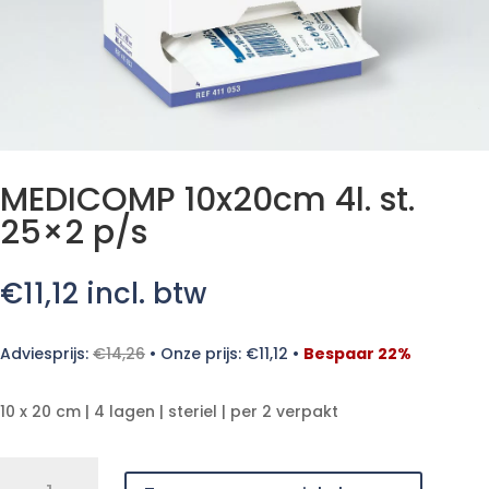
MEDICOMP 10x20cm 4l. st.
25×2 p/s
€
11,12
incl. btw
Adviesprijs:
€
14,26
•
Onze prijs:
€
11,12
•
Bespaar 22%
10 x 20 cm | 4 lagen | steriel | per 2 verpakt
MEDICOMP