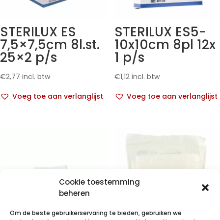
STERILUX ES
STERILUX ES5-
7,5×7,5cm 8l.st.
10x10cm 8pl 12x
25×2 p/s
1 p/s
€
2,77
incl. btw
€
1,12
incl. btw
Voeg toe aan verlanglijst
Voeg toe aan verlanglijst
Cookie toestemming
beheren
Om de beste gebruikerservaring te bieden, gebruiken we