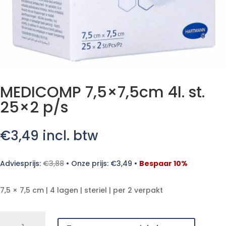
MEDICOMP 7,5×7,5cm 4l. st.
25×2 p/s
€
3,49
incl. btw
Adviesprijs:
€
3,88
•
Onze prijs:
€
3,49
•
Bespaar 10%
7,5 × 7,5 cm | 4 lagen | steriel | per 2 verpakt
MEDICOMP