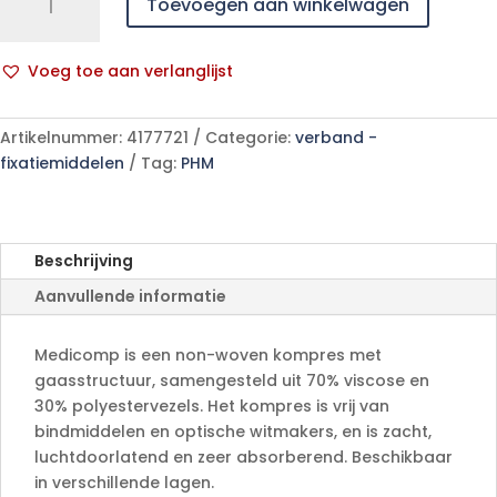
Toevoegen aan winkelwagen
7,5x7,5cm
4l.
st.
Voeg toe aan verlanglijst
25x2
A
p/s
l
aantal
Artikelnummer:
4177721
Categorie:
verband -
t
fixatiemiddelen
Tag:
PHM
e
r
n
a
Beschrijving
t
Aanvullende informatie
i
v
e
Medicomp is een non-woven kompres met
:
gaasstructuur, samengesteld uit 70% viscose en
30% polyestervezels. Het kompres is vrij van
bindmiddelen en optische witmakers, en is zacht,
luchtdoorlatend en zeer absorberend. Beschikbaar
in verschillende lagen.