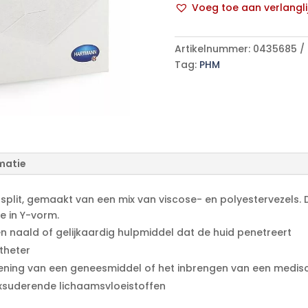
Voeg toe aan verlangli
st.
A
25x2
l
p/s
Artikelnummer:
0435685
t
aantal
Tag:
PHM
e
r
n
a
t
i
matie
v
e
:
plit, gemaakt van een mix van viscose- en polyestervezels. Di
e in Y-vorm.
en naald of gelijkaardig hulpmiddel dat de huid penetreert
theter
ning van een geneesmiddel of het inbrengen van een medisch
xsuderende lichaamsvloeistoffen