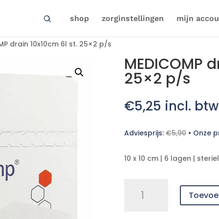
shop
zorginstellingen
mijn accou
P drain 10x10cm 6l st. 25×2 p/s
MEDICOMP dra
25×2 p/s
€
5,25
incl. btw
Adviesprijs:
€
5,90
•
Onze pr
10 x 10 cm | 6 lagen | sterie
MEDICOMP
Toevoe
drain
10x10cm
6l