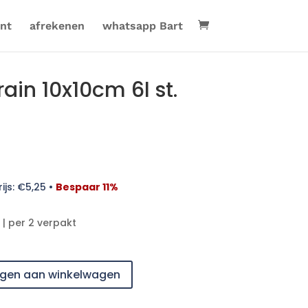
nt
afrekenen
whatsapp Bart
in 10x10cm 6l st.
ijs:
€
5,25
•
Bespaar 11%
l | per 2 verpakt
gen aan winkelwagen