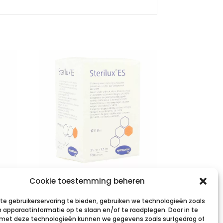
STERILUX ES
Cookie toestemming beheren
.
7,5×7,5cm 8l.nst.
e gebruikerservaring te bieden, gebruiken we technologieën zoals
100 p/s
 apparaatinformatie op te slaan en/of te raadplegen. Door in te
et deze technologieën kunnen we gegevens zoals surfgedrag of