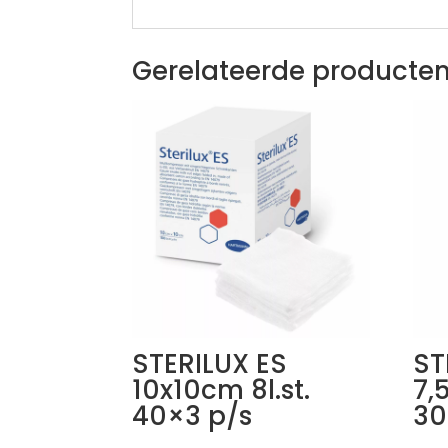
Gerelateerde producte
STERILUX ES
ST
10x10cm 8l.st.
7,
40×3 p/s
30