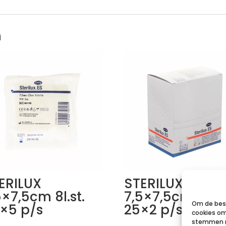
n
ERILUX
STERILUX ES
5×7,5cm 8l.st.
7,5×7,5cm 8l.st
Om de best
×5 p/s
25×2 p/s
cookies om
stemmen m