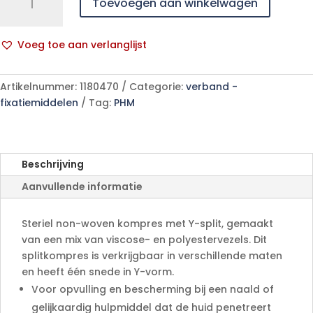
Toevoegen aan winkelwagen
drain
7,5x7,5cm
6l.st25x2
Voeg toe aan verlanglijst
p/s
A
aantal
l
Artikelnummer:
1180470
Categorie:
verband -
t
fixatiemiddelen
Tag:
PHM
e
r
n
a
Beschrijving
t
Aanvullende informatie
i
v
e
Steriel non-woven kompres met Y-split, gemaakt
:
van een mix van viscose- en polyestervezels. Dit
splitkompres is verkrijgbaar in verschillende maten
en heeft één snede in Y-vorm.
Voor opvulling en bescherming bij een naald of
gelijkaardig hulpmiddel dat de huid penetreert