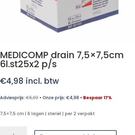
MEDICOMP drain 7,5×7,5cm
6l.st25x2 p/s
€
4,98
incl. btw
Adviesprijs:
€
6,00
•
Onze prijs:
€
4,98
•
Bespaar 17%
7,5×7,5 cm | 6 lagen | steriel | per 2 verpakt
MEDICOMP