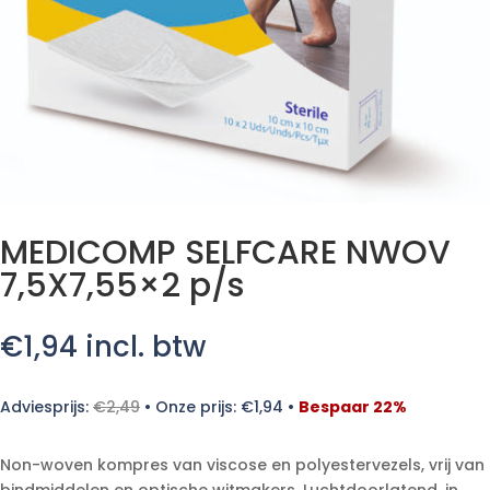
MEDICOMP SELFCARE NWOV
7,5X7,55×2 p/s
€
1,94
incl. btw
Adviesprijs:
€
2,49
•
Onze prijs:
€
1,94
•
Bespaar 22%
Non-woven kompres van viscose en polyestervezels, vrij van
bindmiddelen en optische witmakers. Luchtdoorlatend, in