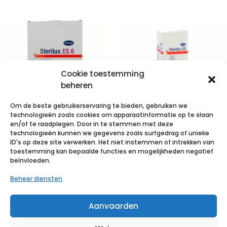
Cookie toestemming
beheren
Om de beste gebruikerservaring te bieden, gebruiken we
technologieën zoals cookies om apparaatinformatie op te slaan
en/of te raadplegen. Door in te stemmen met deze
technologieën kunnen we gegevens zoals surfgedrag of unieke
STERILUX ES6-
STERILUX ES
ID's op deze site verwerken. Het niet instemmen of intrekken van
10x20cm 12pl.st.
5x5cm 12l.nst.
toestemming kan bepaalde functies en mogelijkheden negatief
beïnvloeden.
5×1 p/s
100 p/s
Beheer diensten
€
1,12
incl. btw
€
1,80
incl. btw
Aanvaarden
Voeg toe aan verlanglijst
Voeg toe aan verlanglijst