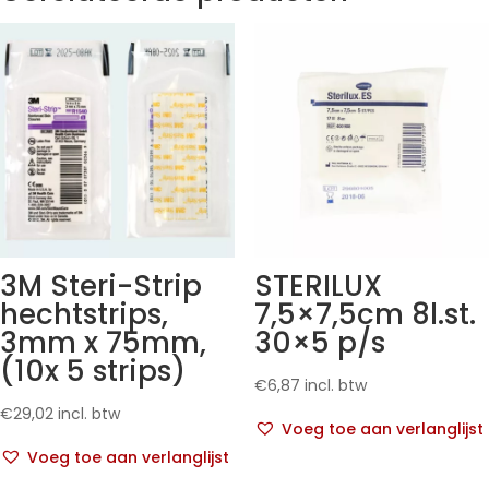
3M Steri-Strip
STERILUX
hechtstrips,
7,5×7,5cm 8l.st.
3mm x 75mm,
30×5 p/s
(10x 5 strips)
€
6,87
incl. btw
€
29,02
incl. btw
Voeg toe aan verlanglijst
Voeg toe aan verlanglijst