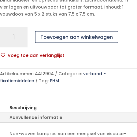
vier lagen en uitvouwbaar tot groter formaat. Inhoud: 1
vouwdoos van 5 x 2 stuks van 7,5 x 7,5 cm.
MEDICOMP
Toevoegen aan winkelwagen
SELFCARE
NWOV
7,5X7,55x2
Voeg toe aan verlanglijst
p/s
A
aantal
l
Artikelnummer:
4412904
Categorie:
verband -
t
fixatiemiddelen
Tag:
PHM
e
r
n
a
Beschrijving
t
Aanvullende informatie
i
v
e
Non-woven kompres van een mengsel van viscose-