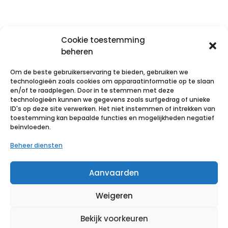
Gerelateerde producten
Cookie toestemming
beheren
Om de beste gebruikerservaring te bieden, gebruiken we
technologieën zoals cookies om apparaatinformatie op te slaan
en/of te raadplegen. Door in te stemmen met deze
technologieën kunnen we gegevens zoals surfgedrag of unieke
FolioDress
ONDERZOEKSTAFELPAPIER
Saturatiemeter
FOLIODRAPE
ID's op deze site verwerken. Het niet instemmen of intrekken van
Protect zk
M’ROLL MAXI
pediatrie
gatdoek
toestemming kan bepaalde functies en mogelijkheden negatief
aFolioDresslk
COMPACT
Oxyfrog
45x75cm
beïnvloeden.
75×75 cm 45
50X35CM
2l.65 p/s
p/s
300 VEL 6
€
45,77
incl. btw
ROLLEN
€
45,19
incl. btw
Beheer diensten
€
32,88
incl. btw
€
49,17
incl. btw
Voeg toe
Voeg toe
Aanvaarden
aan
Voeg toe
aan
Voeg toe
verlanglijst
aan
verlanglijst
aan
Weigeren
verlanglijst
verlanglijst
Bekijk voorkeuren