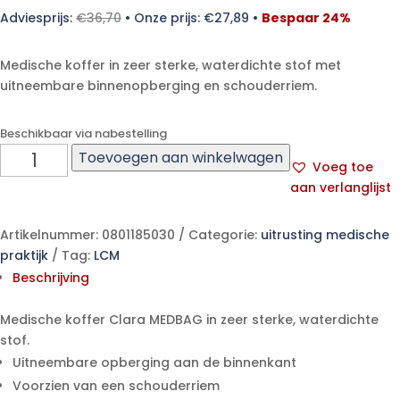
Adviesprijs:
€
36,70
•
Onze prijs:
€
27,89
•
Bespaar 24%
Medische koffer in zeer sterke, waterdichte stof met
uitneembare binnenopberging en schouderriem.
Beschikbaar via nabestelling
Medische
Toevoegen aan winkelwagen
Voeg toe
koffer
aan verlanglijst
Clara
Alternative:
MEDBAG
aantal
Artikelnummer:
0801185030
Categorie:
uitrusting medische
praktijk
Tag:
LCM
Beschrijving
Medische koffer Clara MEDBAG in zeer sterke, waterdichte
stof.
Uitneembare opberging aan de binnenkant
Voorzien van een schouderriem