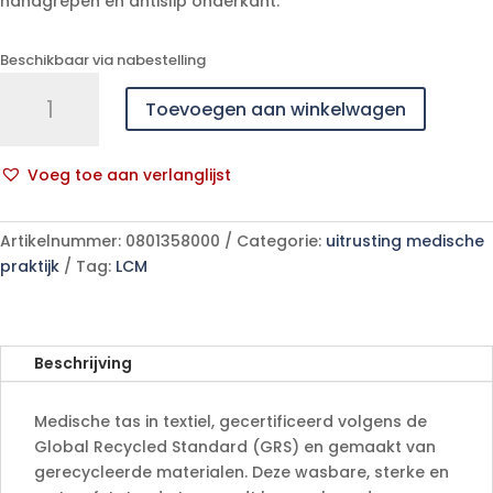
handgrepen en antislip onderkant.
Beschikbaar via nabestelling
Medische
Toevoegen aan winkelwagen
tas
aantal
Voeg toe aan verlanglijst
A
l
Artikelnummer:
0801358000
Categorie:
uitrusting medische
t
praktijk
Tag:
LCM
e
r
n
a
Beschrijving
t
i
Medische tas in textiel, gecertificeerd volgens de
v
Global Recycled Standard (GRS) en gemaakt van
e
gerecycleerde materialen. Deze wasbare, sterke en
: