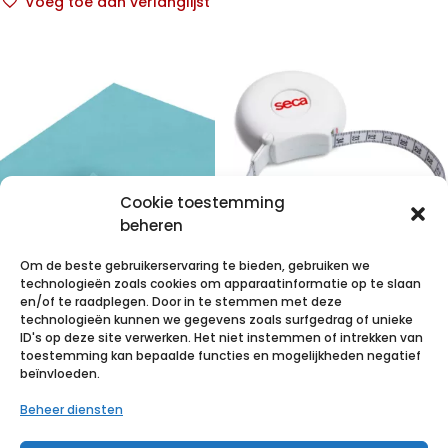
Voeg toe aan verlanglijst
Cookie toestemming
beheren
Om de beste gebruikerservaring te bieden, gebruiken we
technologieën zoals cookies om apparaatinformatie op te slaan
FolioDress P
SECA 201
en/of te raadplegen. Door in te stemmen met deze
technologieën kunnen we gegevens zoals surfgedrag of unieke
aFolioDress.
ergonomisch
ID's op deze site verwerken. Het niet instemmen of intrekken van
T.C.
bestelde
150×240/2 l. 16
omtrek-
toestemming kan bepaalde functies en mogelijkheden negatief
Primedic
beïnvloeden.
p/s
meetlint
Heartsave
MyPad -
Beheer diensten
Volautomaat
€
67,99
incl. btw
€
12,77
incl. btw
-