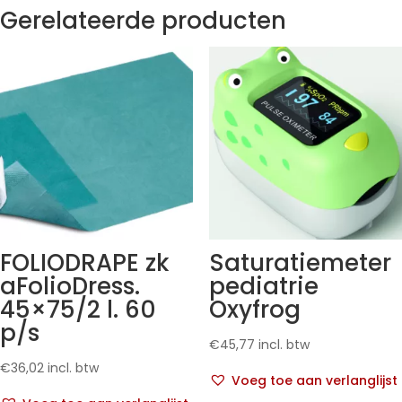
Gerelateerde producten
FOLIODRAPE zk
Saturatiemeter
aFolioDress.
pediatrie
45×75/2 l. 60
Oxyfrog
p/s
€
45,77
incl. btw
€
36,02
incl. btw
Voeg toe aan verlanglijst