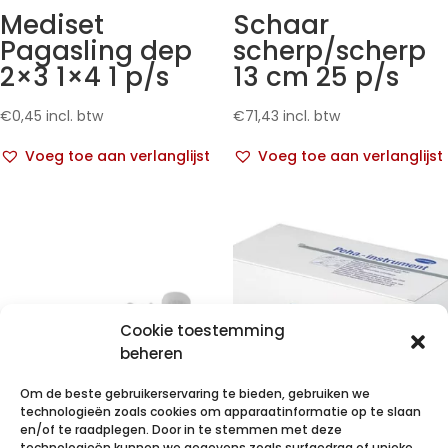
Mediset
Schaar
Pagasling dep
scherp/scherp
2×3 1×4 1 p/s
13 cm 25 p/s
€
0,45
incl. btw
€
71,43
incl. btw
Voeg toe aan verlanglijst
Voeg toe aan verlanglijst
Cookie toestemming
beheren
Om de beste gebruikerservaring te bieden, gebruiken we
technologieën zoals cookies om apparaatinformatie op te slaan
en/of te raadplegen. Door in te stemmen met deze
technologieën kunnen we gegevens zoals surfgedrag of unieke