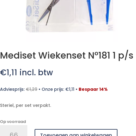
Mediset Wiekenset N°181 1 p/s
€
1,11
incl. btw
Adviesprijs:
€
1,29
•
Onze prijs:
€
1,11
•
Bespaar 14%
Steriel, per set verpakt.
Op voorraad
Mediset
Toevoegen aan winkelwagen
Wiekenset