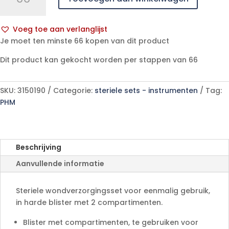
N°181
1
Voeg toe aan verlanglijst
p/s
A
Je moet ten minste 66 kopen van dit product
aantal
l
Dit product kan gekocht worden per stappen van 66
t
e
r
SKU:
3150190
Categorie:
steriele sets - instrumenten
Tag:
n
PHM
a
t
i
v
Beschrijving
e
Aanvullende informatie
:
Steriele wondverzorgingsset voor eenmalig gebruik,
in harde blister met 2 compartimenten.
Blister met compartimenten, te gebruiken voor