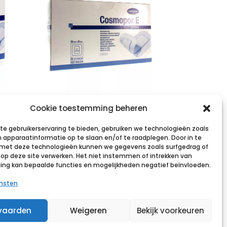
COSMOPOR E
Cookie toestemming beheren
5cm
latexfree 15x8cm
e gebruikerservaring te bieden, gebruiken we technologieën zoals
25 p/s
 apparaatinformatie op te slaan en/of te raadplegen. Door in te
et deze technologieën kunnen we gegevens zoals surfgedrag of
€
11,03
incl. btw
s op deze site verwerken. Het niet instemmen of intrekken van
g kan bepaalde functies en mogelijkheden negatief beïnvloeden.
st
Voeg toe aan verlanglijst
ensten
vaarden
Weigeren
Bekijk voorkeuren