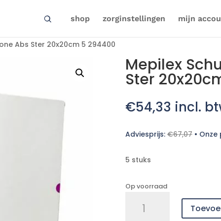
shop
zorginstellingen
mijn accou
icone Abs Ster 20x20cm 5 294400
Mepilex Schu
Ster 20x20c
€
54,33
incl. b
Adviesprijs:
€
67,07
•
Onze p
5 stuks
Op voorraad
Mepilex
Toevoe
Schuimverb
Silicone