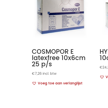
COSMOPOR E
HY
latexfree 10x6cm
10
25 p/s
€
24,
€
7,26
incl. btw
V
Voeg toe aan verlanglijst