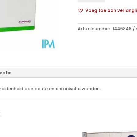
Abs
Voeg toe aan verlangli
Ster
A
20x20cm
l
5
Artikelnummer:
1446848
t
294400
e
aantal
r
n
a
t
matie
i
v
e
heidenheid aan acute en chronische wonden.
:
n