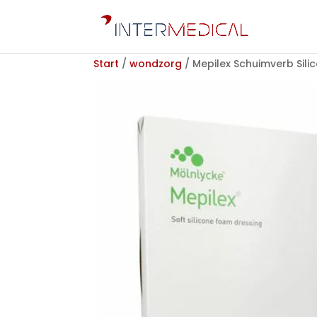
Start
/
wondzorg
/ Mepilex Schuimverb Sil