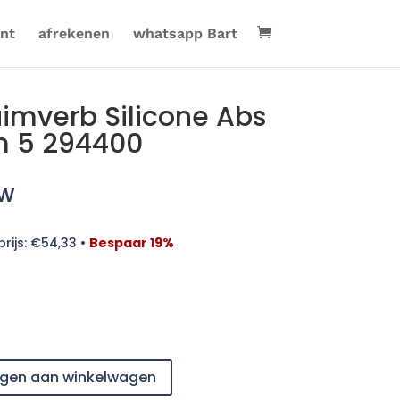
nt
afrekenen
whatsapp Bart
imverb Silicone Abs
m 5 294400
tw
rijs:
€
54,33
•
Bespaar 19%
gen aan winkelwagen