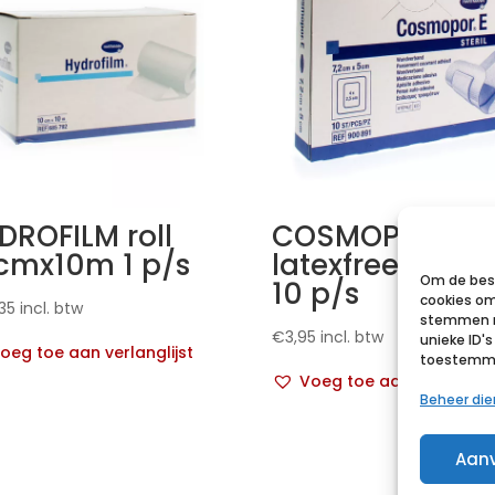
DROFILM roll
COSMOPOR E
cmx10m 1 p/s
latexfree 7,2x
Om de best
10 p/s
cookies om
35
incl. btw
stemmen m
€
3,95
incl. btw
unieke ID'
oeg toe aan verlanglijst
toestemmin
Voeg toe aan verlanglij
Beheer di
Aan