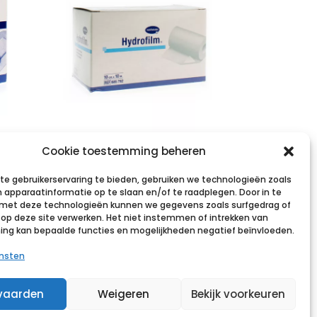
HYDROFILM roll
Cookie toestemming beheren
5cm
10cmx10m 1 p/s
e gebruikerservaring te bieden, gebruiken we technologieën zoals
 apparaatinformatie op te slaan en/of te raadplegen. Door in te
€
24,35
incl. btw
et deze technologieën kunnen we gegevens zoals surfgedrag of
s op deze site verwerken. Het niet instemmen of intrekken van
Voeg toe aan verlanglijst
g kan bepaalde functies en mogelijkheden negatief beïnvloeden.
st
ensten
vaarden
Weigeren
Bekijk voorkeuren