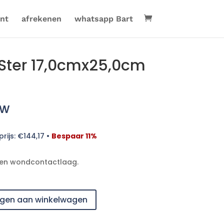
nt
afrekenen
whatsapp Bart
Ster 17,0cmx25,0cm
tw
rijs:
€
144,17
•
Bespaar 11%
onen wondcontactlaag.
gen aan winkelwagen