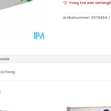
Voeg toe aan verlangli
5
A
289700
l
aantal
Artikelnummer:
2678464
t
e
r
n
a
t
i
matie
v
e
:
tactlaag.
n