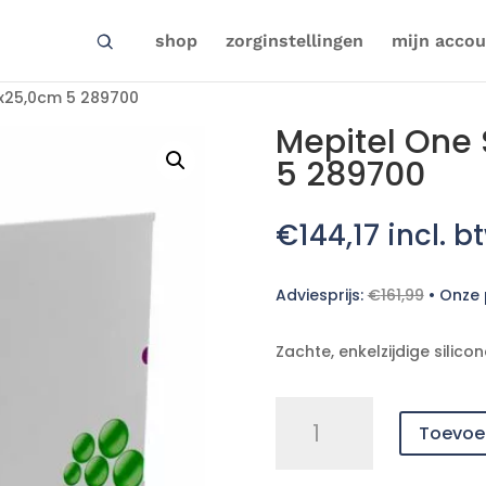
shop
zorginstellingen
mijn accou
mx25,0cm 5 289700
Mepitel One 
5 289700
€
144,17
incl. b
Adviesprijs:
€
161,99
•
Onze p
Zachte, enkelzijdige silic
Mepitel
Toevoe
One
Ster
17,0cmx25,0cm