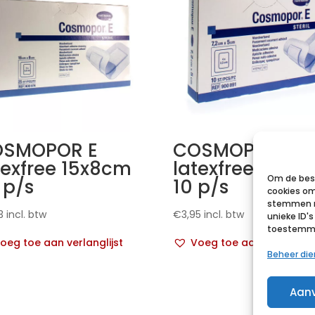
SMOPOR E
COSMOPOR E
texfree 15x8cm
latexfree 7,2x
Om de best
 p/s
10 p/s
cookies om
stemmen m
3
incl. btw
€
3,95
incl. btw
unieke ID'
toestemmin
oeg toe aan verlanglijst
Voeg toe aan verlanglij
Beheer di
Aan