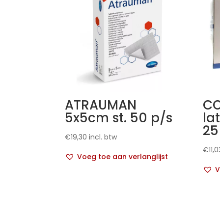
ATRAUMAN
CO
5x5cm st. 50 p/s
la
25
€
19,30
incl. btw
€
11,0
Voeg toe aan verlanglijst
V