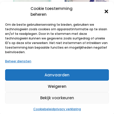
Cookie toestemming
beheren
Om de beste gebruikerservaring te bieden, gebruiken we
technologieën zoals cookies om apparaatinformatie op te slaan
en/of te raadplegen. Door in te stemmen met deze
technologieën kunnen we gegevens zoals surfgedrag of unieke
RESPOSORB
Hydrofilm roll
ID's op deze site verwerken. Het niet instemmen of intrekken van
Super 20x40cm
10cm x 2m 1 p/s
toestemming kan bepaalde functies en mogelijkheden negatief
beïnvloeden.
10 p/s
€
6,88
incl. btw
Beheer diensten
€
39,82
incl. btw
Voeg toe aan verlanglijst
Aanvaarden
Voeg toe aan verlanglijst
Weigeren
Bekijk voorkeuren
Cookiebeleid
privacy verklaring