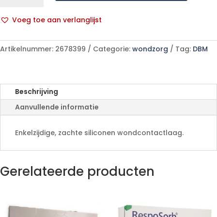
Ster
5,0cmx
Voeg toe aan verlanglijst
7,5cm
A
10
l
289100
Artikelnummer:
2678399
Categorie:
wondzorg
Tag:
DBM
t
aantal
e
r
n
Beschrijving
a
Aanvullende informatie
t
i
v
Enkelzijdige, zachte siliconen wondcontactlaag.
e
:
Gerelateerde producten