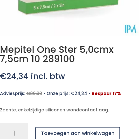
Mepitel One Ster 5,0cmx
7,5cm 10 289100
€
24,34
incl. btw
Adviesprijs:
€
29,33
•
Onze prijs:
€
24,34
•
Bespaar 17%
Zachte, enkelzijdige siliconen wondcontactlaag.
Mepitel
Toevoegen aan winkelwagen
One