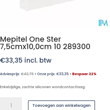
Mepitel One Ster
7,5cmx10,0cm 10 289300
€
33,35
incl. btw
Adviesprijs:
€
42,76
•
Onze prijs:
€
33,35
•
Bespaar 22%
Enkelzijdige, zachte siliconen wondcontactlaag.
Mepitel
Toevoegen aan winkelwagen
One