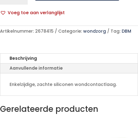
Ster
7,5cmx10,0cm
Voeg toe aan verlanglijst
10
A
289300
l
aantal
Artikelnummer:
2678415
Categorie:
wondzorg
Tag:
DBM
t
e
r
n
Beschrijving
a
Aanvullende informatie
t
i
v
Enkelzijdige, zachte siliconen wondcontactlaag.
e
:
Gerelateerde producten