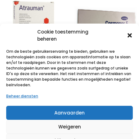
Cookie toestemming
beheren
Om de beste gebruikerservaring te bieden, gebruiken we
technologieën zoals cookies om apparaatinformatie op te slaan
en/of te raadplegen. Door in te stemmen met deze
technologieën kunnen we gegevens zoals surfgedrag of unieke
ATRAUMAN
COSMOPOR E
ID's op deze site verwerken. Het niet instemmen of intrekken van
5x5cm st. 10 p/s
latexfree
toestemming kan bepaalde functies en mogelijkheden negatief
beïnvloeden.
15x9cm 10 p/s
€
4,60
incl. btw
Beheer diensten
€
6,11
incl. btw
Voeg toe aan verlanglijst
Aanvaarden
Voeg toe aan verlanglijst
Weigeren