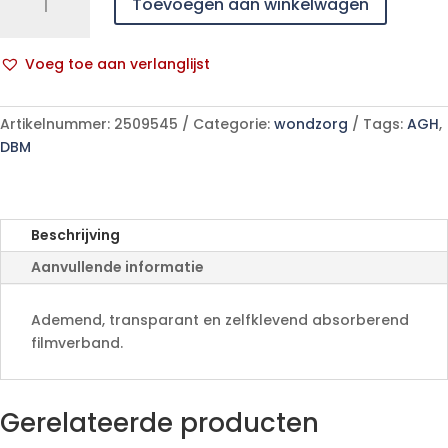
Toevoegen aan winkelwagen
Film
+
Pad
Voeg toe aan verlanglijst
Oval
A
5x
l
7cm
Artikelnummer:
2509545
Categorie:
wondzorg
Tags:
AGH
,
t
5
DBM
e
275310
r
aantal
n
a
Beschrijving
t
Aanvullende informatie
i
v
e
Ademend, transparant en zelfklevend absorberend
:
filmverband.
Gerelateerde producten