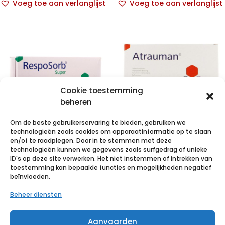
Voeg toe aan verlanglijst
Voeg toe aan verlanglijst
Cookie toestemming
beheren
Om de beste gebruikerservaring te bieden, gebruiken we
technologieën zoals cookies om apparaatinformatie op te slaan
en/of te raadplegen. Door in te stemmen met deze
technologieën kunnen we gegevens zoals surfgedrag of unieke
RESPOSORB
ATRAUMAN
ID's op deze site verwerken. Het niet instemmen of intrekken van
Super 15x20cm
7,5x10cm st. 10
toestemming kan bepaalde functies en mogelijkheden negatief
beïnvloeden.
10 p/s
p/s
Beheer diensten
€
22,12
incl. btw
€
5,91
incl. btw
Aanvaarden
Voeg toe aan verlanglijst
Voeg toe aan verlanglijst