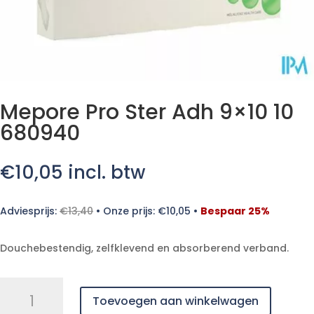
Mepore Pro Ster Adh 9×10 10
680940
€
10,05
incl. btw
Adviesprijs:
€
13,40
•
Onze prijs:
€
10,05
•
Bespaar 25%
Douchebestendig, zelfklevend en absorberend verband.
Mepore
Toevoegen aan winkelwagen
Pro