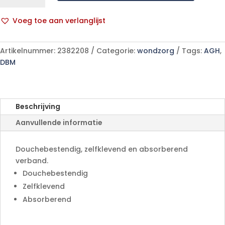
Ster
Adh
Voeg toe aan verlanglijst
9x10
A
10
l
680940
Artikelnummer:
2382208
Categorie:
wondzorg
Tags:
AGH
,
t
aantal
DBM
e
r
n
a
Beschrijving
t
Aanvullende informatie
i
v
e
Douchebestendig, zelfklevend en absorberend
:
verband.
Douchebestendig
Zelfklevend
Absorberend