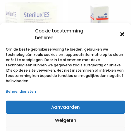
Cookie toestemming
beheren
Om de beste gebruikerservaring te bieden, gebruiken we
technologieën zoals cookies om apparaatinformatie op te slaan
en/of te raadplegen. Door in te stemmen met deze
technologieën kunnen we gegevens zoals surfgedrag of unieke
STERILUX ES
STERILUX ES
ID's op deze site verwerken. Het niet instemmen of intrekken van
10x10cm 8l.nst.
5x5cm 12l.nst.
toestemming kan bepaalde functies en mogelijkheden negatief
beïnvloeden.
100 p/s
100 p/s
Beheer diensten
€
3,38
incl. btw
€
1,80
incl. btw
Aanvaarden
Voeg toe aan verlanglijst
Voeg toe aan verlanglijst
Weigeren