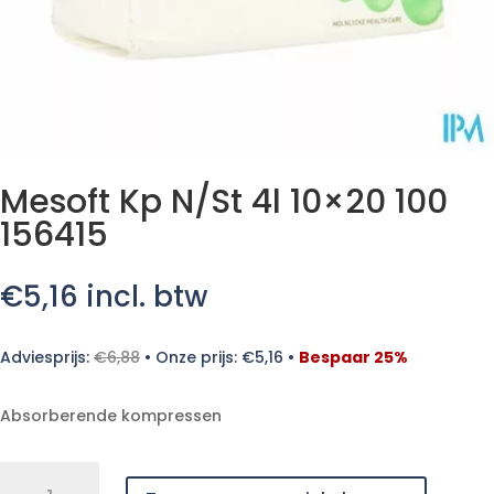
Mesoft Kp N/St 4l 10×20 100
156415
€
5,16
incl. btw
Adviesprijs:
€
6,88
•
Onze prijs:
€
5,16
•
Bespaar 25%
Absorberende kompressen
Mesoft