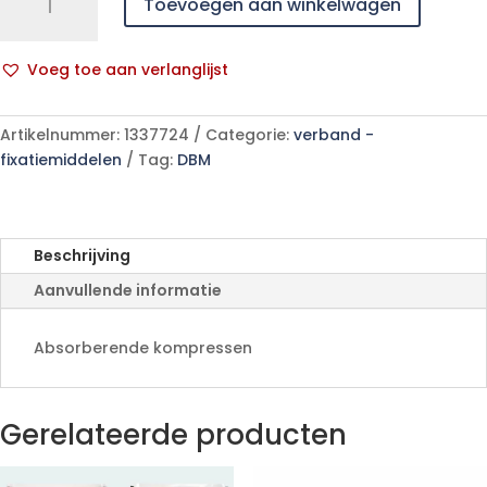
Toevoegen aan winkelwagen
Kp
N/St
4l
Voeg toe aan verlanglijst
10x20
A
100
l
156415
Artikelnummer:
1337724
Categorie:
verband -
t
aantal
fixatiemiddelen
Tag:
DBM
e
r
n
a
Beschrijving
t
Aanvullende informatie
i
v
e
Absorberende kompressen
:
Gerelateerde producten