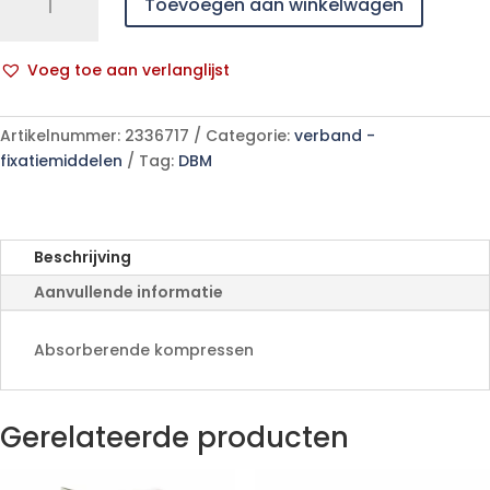
Toevoegen aan winkelwagen
Kp
Ster
4l
Voeg toe aan verlanglijst
7,5x
A
7,5cm
l
30x5
Artikelnummer:
2336717
Categorie:
verband -
t
156165
fixatiemiddelen
Tag:
DBM
e
aantal
r
n
a
Beschrijving
t
Aanvullende informatie
i
v
e
Absorberende kompressen
:
Gerelateerde producten