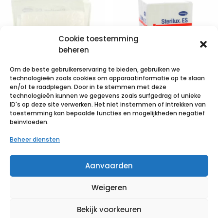
Cookie toestemming
beheren
Om de beste gebruikerservaring te bieden, gebruiken we
technologieën zoals cookies om apparaatinformatie op te slaan
en/of te raadplegen. Door in te stemmen met deze
technologieën kunnen we gegevens zoals surfgedrag of unieke
STERILUX ES
STERILUX ES
ID's op deze site verwerken. Het niet instemmen of intrekken van
10x10cm 8pl.st.
10x10cm 12l.nst.
toestemming kan bepaalde functies en mogelijkheden negatief
beïnvloeden.
30×5 p/s
100 p/s
Beheer diensten
€
10,63
incl. btw
€
5,61
incl. btw
Aanvaarden
Voeg toe aan verlanglijst
Voeg toe aan verlanglijst
Weigeren
Bekijk voorkeuren