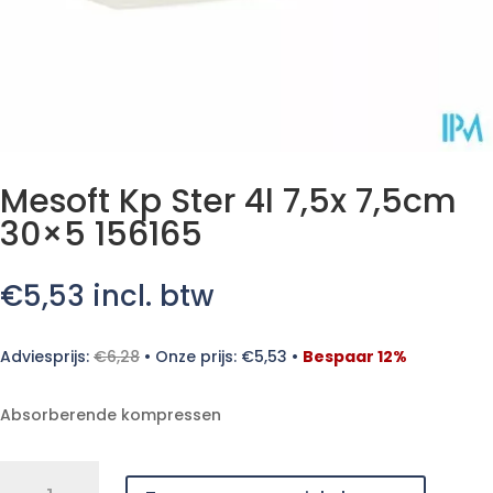
Mesoft Kp Ster 4l 7,5x 7,5cm
30×5 156165
€
5,53
incl. btw
Adviesprijs:
€
6,28
•
Onze prijs:
€
5,53
•
Bespaar 12%
Absorberende kompressen
Mesoft