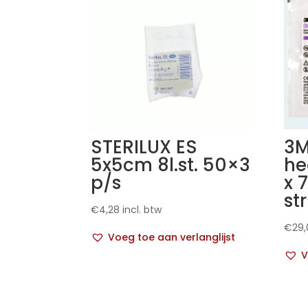
STERILUX ES
3M
5x5cm 8l.st. 50×3
he
p/s
x 
st
€
4,28
incl. btw
€
29,
Voeg toe aan verlanglijst
V