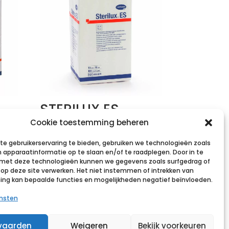
STERILUX ES
×2
10x10cm 12l.nst.
Cookie toestemming beheren
100 p/s
e gebruikerservaring te bieden, gebruiken we technologieën zoals
 apparaatinformatie op te slaan en/of te raadplegen. Door in te
€
5,61
incl. btw
et deze technologieën kunnen we gegevens zoals surfgedrag of
s op deze site verwerken. Het niet instemmen of intrekken van
st
Voeg toe aan verlanglijst
g kan bepaalde functies en mogelijkheden negatief beïnvloeden.
ensten
vaarden
Weigeren
Bekijk voorkeuren