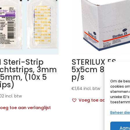
 Steri-Strip
STERILUX ES
chtstrips, 3mm
5x5cm 8l.st. 25
75mm, (10x 5
p/s
Om de best
rips)
cookies om
€
1,64
incl. btw
stemmen m
02
incl. btw
unieke ID'
Voeg toe aan verlanglij
toestemmin
oeg toe aan verlanglijst
Beheer di
Aan