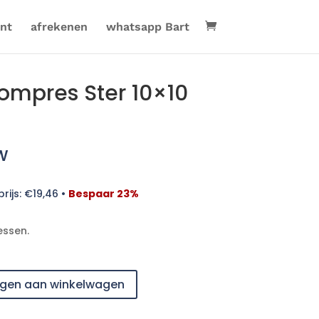
nt
afrekenen
whatsapp Bart
kompres Ster 10×10
w
rijs:
€
19,46
•
Bespaar 23%
essen.
gen aan winkelwagen