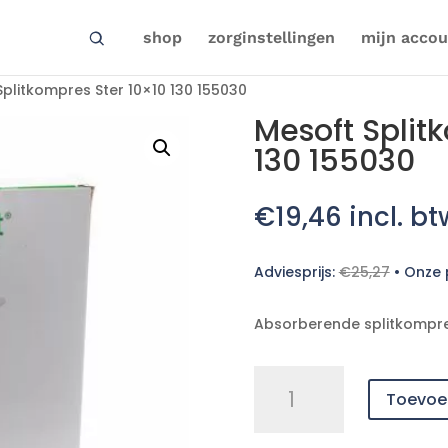
shop
zorginstellingen
mijn accou
plitkompres Ster 10×10 130 155030
Mesoft Split
130 155030
€
19,46
incl. bt
Adviesprijs:
€
25,27
•
Onze p
Absorberende splitkompr
Mesoft
Toevoe
Splitkompres
Ster
10x10