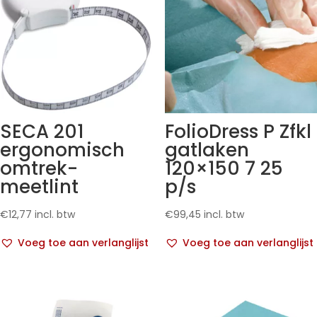
SECA 201
FolioDress P Zfkl
ergonomisch
gatlaken
omtrek-
120×150 7 25
meetlint
p/s
€
12,77
incl. btw
€
99,45
incl. btw
Voeg toe aan verlanglijst
Voeg toe aan verlanglijst