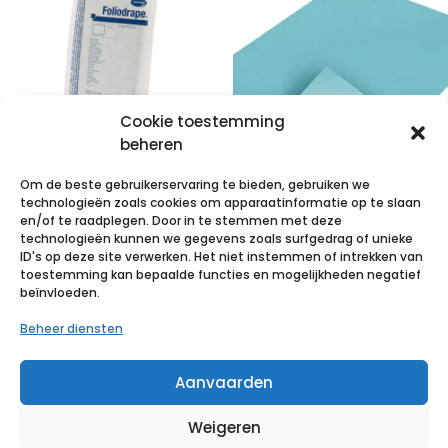
Cookie toestemming
beheren
Om de beste gebruikerservaring te bieden, gebruiken we
FolioDress
FOLIODRAPE
technologieën zoals cookies om apparaatinformatie op te slaan
Protect
aFolioDressekla
en/of te raadplegen. Door in te stemmen met deze
technologieën kunnen we gegevens zoals surfgedrag of unieke
zk.aFolioDress.
ken 50x50cm
ID's op deze site verwerken. Het niet instemmen of intrekken van
75x90cm 2l
100 p/s
toestemming kan bepaalde functies en mogelijkheden negatief
beïnvloeden.
40p/s
€
45,75
incl. btw
Beheer diensten
€
37,52
incl. btw
Voeg toe aan verlanglijst
Aanvaarden
Voeg toe aan verlanglijst
Weigeren