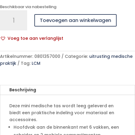
Beschikbaar via nabestelling
Mini
Toevoegen aan winkelwagen
medische
tas
aantal
Voeg toe aan verlanglijst
A
l
Artikelnummer:
0801357000
Categorie:
uitrusting medische
t
praktijk
Tag:
LCM
e
r
n
a
Beschrijving
t
i
Deze mini medische tas wordt leeg geleverd en
v
biedt een praktische indeling voor materiaal en
e
accessoires.
:
Hoofdvak aan de binnenkant met 6 vakken, een