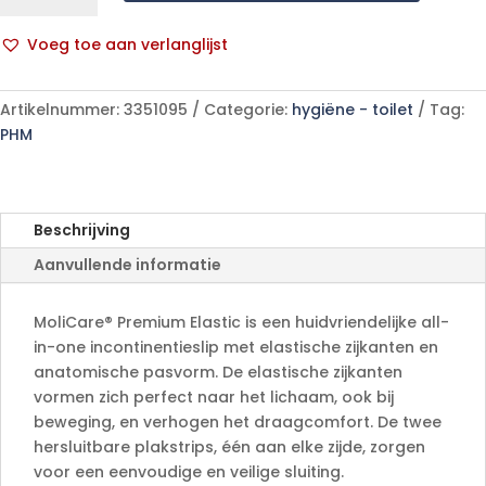
Elastic
7D
Voeg toe aan verlanglijst
XL14
A
p/s
l
aantal
Artikelnummer:
3351095
Categorie:
hygiëne - toilet
Tag:
t
PHM
e
r
n
a
Beschrijving
t
Aanvullende informatie
i
v
e
MoliCare® Premium Elastic is een huidvriendelijke all-
:
in-one incontinentieslip met elastische zijkanten en
anatomische pasvorm. De elastische zijkanten
vormen zich perfect naar het lichaam, ook bij
beweging, en verhogen het draagcomfort. De twee
hersluitbare plakstrips, één aan elke zijde, zorgen
voor een eenvoudige en veilige sluiting.