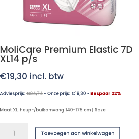
MoliCare Premium Elastic 7D
XL14 p/s
€
19,30
incl. btw
Adviesprijs:
€
24,74
•
Onze prijs:
€
19,30
•
Bespaar 22%
Maat XL, heup-/buikomvang 140-175 cm | Roze
MoliCare
Toevoegen aan winkelwagen
Premium