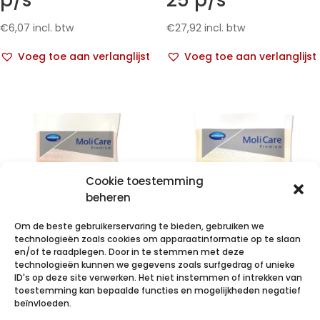
p/s
25 p/s
€
6,07
incl. btw
€
27,92
incl. btw
Voeg toe aan verlanglijst
Voeg toe aan verlanglijst
Cookie toestemming
beheren
Om de beste gebruikerservaring te bieden, gebruiken we
technologieën zoals cookies om apparaatinformatie op te slaan
en/of te raadplegen. Door in te stemmen met deze
technologieën kunnen we gegevens zoals surfgedrag of unieke
MC Pr. Fixpnts
MoliCare Pr
ID's op deze site verwerken. Het niet instemmen of intrekken van
Longl XXXL 25
Fixpnt longl S 5
toestemming kan bepaalde functies en mogelijkheden negatief
beïnvloeden.
p/s
p/s