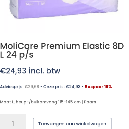
MoliCare Premium Elastic 8D
L 24 p/s
€
24,93
incl. btw
Adviesprijs:
€
29,68
•
Onze prijs:
€
24,93
•
Bespaar 16%
Maat L, heup-/buikomvang 115-145 cm | Paars
MoliCare
Toevoegen aan winkelwagen
Premium