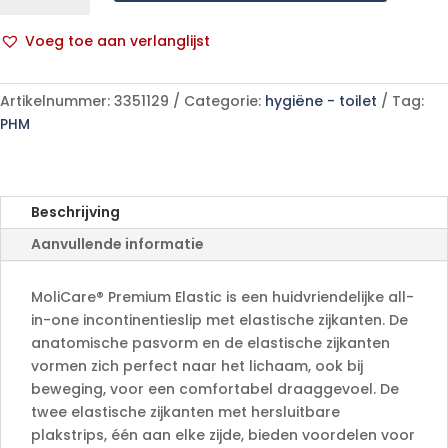
Elastic
8D
Voeg toe aan verlanglijst
L
A
24
l
p/s
Artikelnummer:
3351129
Categorie:
hygiëne - toilet
Tag:
t
aantal
PHM
e
r
n
a
Beschrijving
t
Aanvullende informatie
i
v
e
MoliCare® Premium Elastic is een huidvriendelijke all-
:
in-one incontinentieslip met elastische zijkanten. De
anatomische pasvorm en de elastische zijkanten
vormen zich perfect naar het lichaam, ook bij
beweging, voor een comfortabel draaggevoel. De
twee elastische zijkanten met hersluitbare
plakstrips, één aan elke zijde, bieden voordelen voor