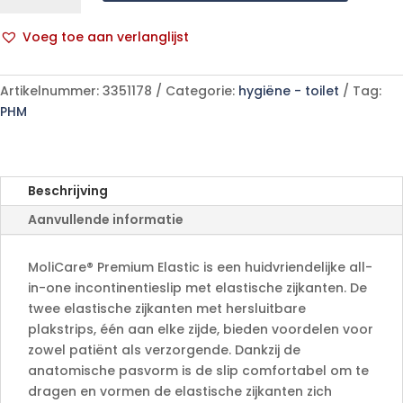
Elastic
9DXL
Voeg toe aan verlanglijst
14
A
p/s
l
aantal
Artikelnummer:
3351178
Categorie:
hygiëne - toilet
Tag:
t
PHM
e
r
n
a
Beschrijving
t
Aanvullende informatie
i
v
e
MoliCare® Premium Elastic is een huidvriendelijke all-
:
in-one incontinentieslip met elastische zijkanten. De
twee elastische zijkanten met hersluitbare
plakstrips, één aan elke zijde, bieden voordelen voor
zowel patiënt als verzorgende. Dankzij de
anatomische pasvorm is de slip comfortabel om te
dragen en vormen de elastische zijkanten zich