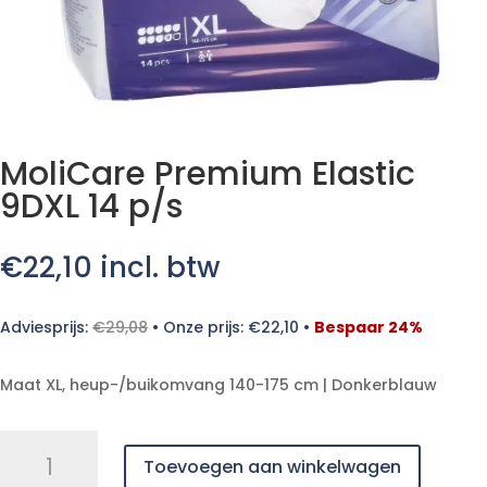
MoliCare Premium Elastic
9DXL 14 p/s
€
22,10
incl. btw
Adviesprijs:
€
29,08
•
Onze prijs:
€
22,10
•
Bespaar 24%
Maat XL, heup-/buikomvang 140-175 cm | Donkerblauw
MoliCare
Toevoegen aan winkelwagen
Premium