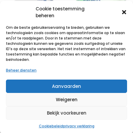
Cookie toestemming
beheren
Om de beste gebruikerservaring te bieden, gebruiken we
technologieën zoals cookies om apparaatinformatie op te slaan
en/of te raadplegen. Door in te stemmen met deze
technologieën kunnen we gegevens zoals surfgedrag of unieke
VALAPROTECT
MoliCare Pr
ID's op deze site verwerken. Het niet instemmen of intrekken van
basic 80x175cm
Fixpnt longl XL
toestemming kan bepaalde functies en mogelijkheden negatief
beïnvloeden.
4×25 p/s
25 p/s
Beheer diensten
€
57,28
incl. btw
€
30,89
incl. btw
Aanvaarden
Voeg toe aan verlanglijst
Voeg toe aan verlanglijst
Weigeren
Bekijk voorkeuren
Cookiebeleid
privacy verklaring