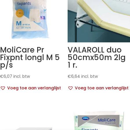
MoliCare Pr
VALAROLL duo
Fixpnt longl M 5
50cmx50m 2lg
p/s
1 r.
€
6,07
incl. btw
€
6,64
incl. btw
Voeg toe aan verlanglijst
Voeg toe aan verlanglijst