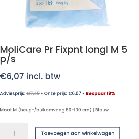
MoliCare Pr Fixpnt longl M 5
p/s
€
6,07
incl. btw
Adviesprijs:
€
7,49
•
Onze prijs:
€
6,07
•
Bespaar 19%
Maat M (heup-/buikomvang 60-100 cm) | Blauw
MoliCare
Toevoegen aan winkelwagen
Pr