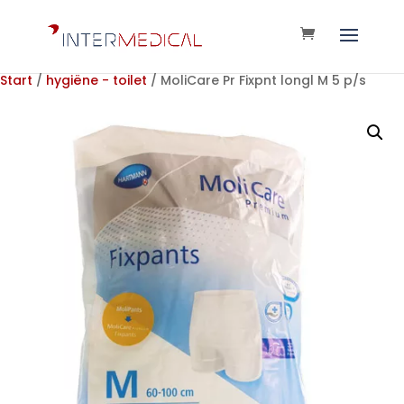
Start
/
hygiëne - toilet
/ MoliCare Pr Fixpnt longl M 5 p/s