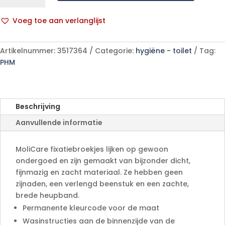
Fixpnt
longl
Voeg toe aan verlanglijst
M
A
5
l
p/s
Artikelnummer:
3517364
Categorie:
hygiëne - toilet
Tag:
t
aantal
PHM
e
r
n
a
Beschrijving
t
Aanvullende informatie
i
v
e
MoliCare fixatiebroekjes lijken op gewoon
:
ondergoed en zijn gemaakt van bijzonder dicht,
fijnmazig en zacht materiaal. Ze hebben geen
zijnaden, een verlengd beenstuk en een zachte,
brede heupband.
Permanente kleurcode voor de maat
Wasinstructies aan de binnenzijde van de