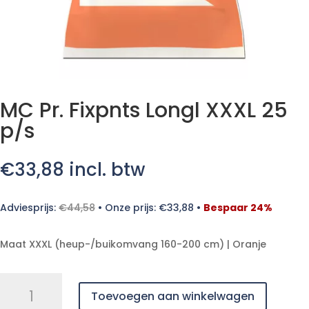
MC Pr. Fixpnts Longl XXXL 25
p/s
€
33,88
incl. btw
Adviesprijs:
€
44,58
•
Onze prijs:
€
33,88
•
Bespaar 24%
Maat XXXL (heup-/buikomvang 160-200 cm) | Oranje
MC
Toevoegen aan winkelwagen
Pr.