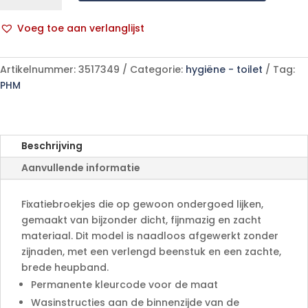
Fixpnts
Longl
Voeg toe aan verlanglijst
XXXL
A
25
l
p/s
Artikelnummer:
3517349
Categorie:
hygiëne - toilet
Tag:
t
aantal
PHM
e
r
n
a
Beschrijving
t
Aanvullende informatie
i
v
e
Fixatiebroekjes die op gewoon ondergoed lijken,
:
gemaakt van bijzonder dicht, fijnmazig en zacht
materiaal. Dit model is naadloos afgewerkt zonder
zijnaden, met een verlengd beenstuk en een zachte,
brede heupband.
Permanente kleurcode voor de maat
Wasinstructies aan de binnenzijde van de