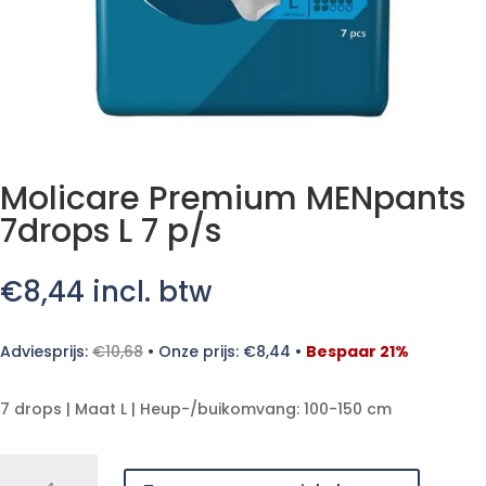
Molicare Premium MENpants
7drops L 7 p/s
€
8,44
incl. btw
Adviesprijs:
€
10,68
•
Onze prijs:
€
8,44
•
Bespaar 21%
7 drops | Maat L | Heup-/buikomvang: 100-150 cm
Molicare