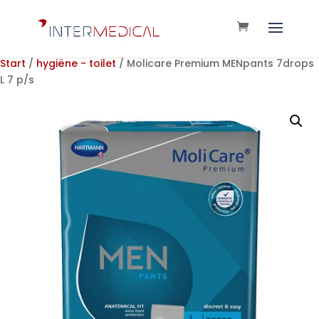
Start
/
hygiëne - toilet
/ Molicare Premium MENpants 7drops
L 7 p/s