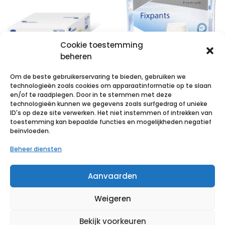
Cookie toestemming
beheren
Om de beste gebruikerservaring te bieden, gebruiken we
technologieën zoals cookies om apparaatinformatie op te slaan
VALAPROTECT
MoliCare Pr
en/of te raadplegen. Door in te stemmen met deze
technologieën kunnen we gegevens zoals surfgedrag of unieke
basic
Fixpnt longl M
ID's op deze site verwerken. Het niet instemmen of intrekken van
80x140cm 4×25
25 p/s
toestemming kan bepaalde functies en mogelijkheden negatief
beïnvloeden.
p/s
€
27,92
incl. btw
Beheer diensten
€
47,70
incl. btw
Voeg toe aan verlanglijst
Aanvaarden
Voeg toe aan verlanglijst
Weigeren
Bekijk voorkeuren