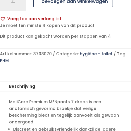
Toevoegen aan winkelwagen
Premium
MENpants
7drops
Voeg toe aan verlanglijst
L
A
Je moet ten minste 4 kopen van dit product
7
l
p/s
Dit product kan gekocht worden per stappen van 4
t
aantal
e
r
Artikelnummer:
3708070
Categorie:
hygiëne - toilet
Tag:
n
PHM
a
t
i
v
Beschrijving
e
:
MoliCare Premium MENpants 7 drops is een
anatomisch gevormd broekje dat veilige
bescherming biedt en tegelijk aanvoelt als gewoon
ondergoed.
Discreet en gebruiksvriendelijk dankzij de lagere