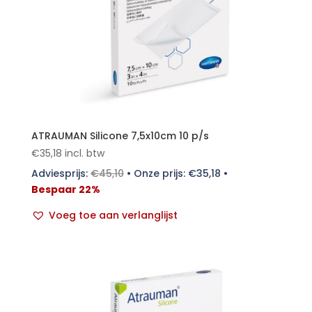
ATRAUMAN Silicone 7,5x10cm 10 p/s
€
35,18
incl. btw
Adviesprijs:
€
45,10
•
Onze prijs:
€
35,18
•
Bespaar 22%
Voeg toe aan verlanglijst