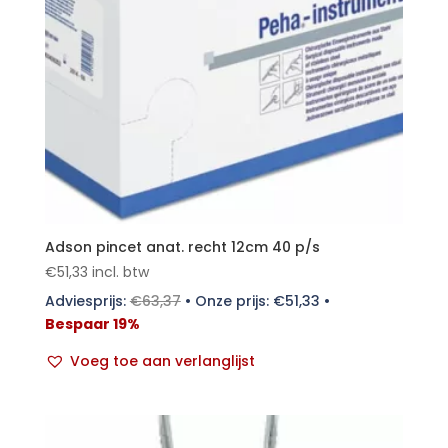
Adson pincet anat. recht 12cm 40 p/s
€
51,33
incl. btw
Adviesprijs:
€
63,37
•
Onze prijs:
€
51,33
•
Bespaar 19%
Voeg toe aan verlanglijst