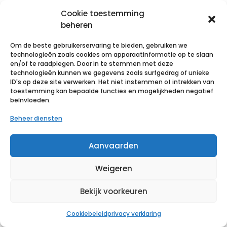
Cookie toestemming
oncologie
beheren
sport
voetverzorging
Om de beste gebruikerservaring te bieden, gebruiken we
technologieën zoals cookies om apparaatinformatie op te slaan
reinigen - ontsmetten
en/of te raadplegen. Door in te stemmen met deze
technologieën kunnen we gegevens zoals surfgedrag of unieke
mondmaskers
ID's op deze site verwerken. Het niet instemmen of intrekken van
handschoenen
toestemming kan bepaalde functies en mogelijkheden negatief
beïnvloeden.
spuiten - naalden - infuus
Beheer diensten
steriele sets - instrumenten
wondzorg
Aanvaarden
verband - fixatiemiddelen
huidverzorging
Weigeren
hygiëne - toilet
Bekijk voorkeuren
thuiszorg
ehbo
Cookiebeleid
privacy verklaring