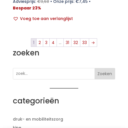
Adviesprijs:
€
9,68
•
Onze prijs:
€
7,45
•
Bespaar 23%
Voeg toe aan verlanglijst
1
2
3
4
…
31
32
33
→
zoeken
Zoeken
categorieën
druk- en mobiliteitszorg
kine