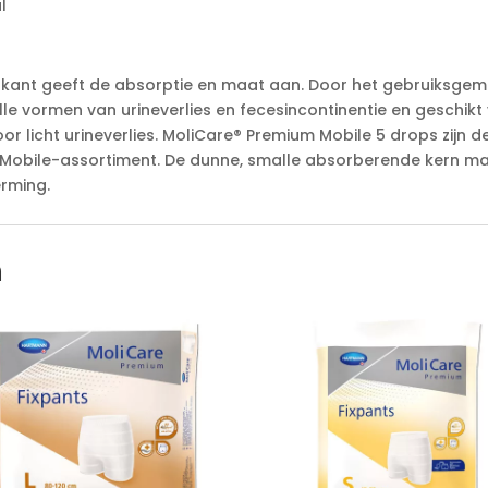
l
rkant geeft de absorptie en maat aan. Door het gebruiksgema
r alle vormen van urineverlies en fecesincontinentie en geschi
r licht urineverlies. MoliCare® Premium Mobile 5 drops zijn 
 Mobile-assortiment. De dunne, smalle absorberende kern ma
rming.
n