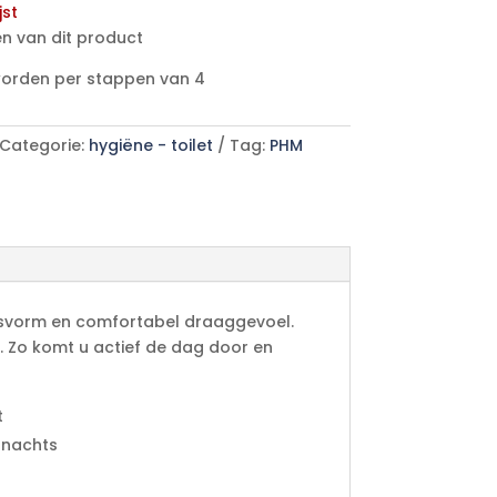
jst
n van dit product
worden per stappen van 4
Categorie:
hygiëne - toilet
Tag:
PHM
asvorm en comfortabel draaggevoel.
. Zo komt u actief de dag door en
t
 nachts