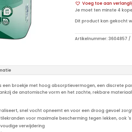
Voeg toe aan verlangli
XL
A
Je moet ten minste 4 kope
14
l
p/s
Dit product kan gekocht 
t
aantal
e
r
Artikelnummer:
3604857
n
a
t
i
matie
v
e
:
is een broekje met hoog absorptievermogen, een discrete p
ankzij de anatomische vorm en het zachte, rekbare materiaal
raliseert, snel vocht opneemt en voor een droog gevoel zorg
ntilekranden voor maximale bescherming tegen lekken, ook 's
voudige verwijdering