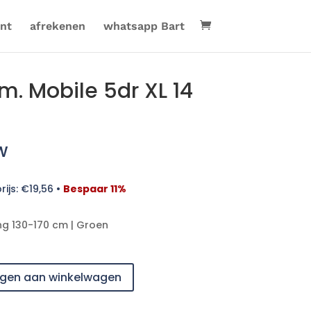
nt
afrekenen
whatsapp Bart
m. Mobile 5dr XL 14
w
rijs:
€
19,56
•
Bespaar 11%
g 130-170 cm | Groen
gen aan winkelwagen