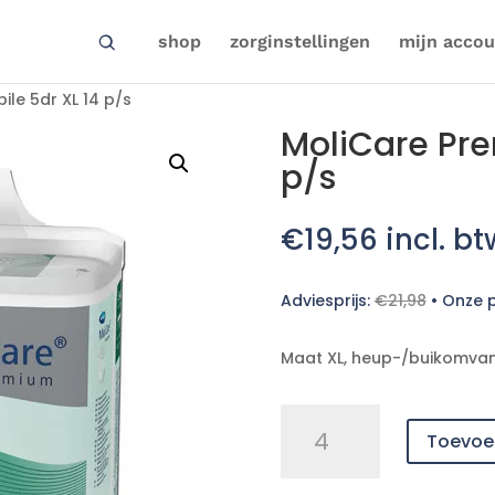
shop
zorginstellingen
mijn accou
ile 5dr XL 14 p/s
MoliCare Pre
p/s
€
19,56
incl. bt
Adviesprijs:
€
21,98
•
Onze p
Maat XL, heup-/buikomvan
MoliCare
Toevoe
Prem.
Mobile
5dr