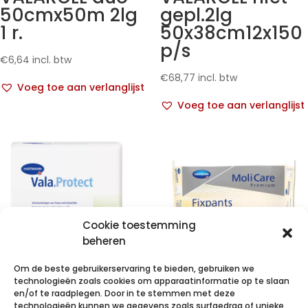
50cmx50m 2lg
gepl.2lg
1 r.
50x38cm12x150
p/s
€
6,64
incl. btw
€
68,77
incl. btw
Voeg toe aan verlanglijst
Voeg toe aan verlanglijst
Cookie toestemming
beheren
Om de beste gebruikerservaring te bieden, gebruiken we
technologieën zoals cookies om apparaatinformatie op te slaan
VALAPROTECT
en/of te raadplegen. Door in te stemmen met deze
technologieën kunnen we gegevens zoals surfgedrag of unieke