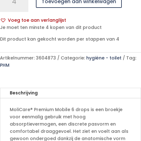
Toevoegen aan winkelwagen
Premium
Mobile
6dr
Voeg toe aan verlanglijst
S
A
Je moet ten minste 4 kopen van dit product
14
l
p/s
Dit product kan gekocht worden per stappen van 4
t
aantal
e
r
Artikelnummer:
3604873
Categorie:
hygiëne - toilet
Tag:
n
PHM
a
t
i
v
Beschrijving
e
:
MoliCare® Premium Mobile 6 drops is een broekje
voor eenmalig gebruik met hoog
absorptievermogen, een discrete pasvorm en
comfortabel draaggevoel. Het ziet en voelt aan als
gewoon ondergoed dankzij de anatomische vorm