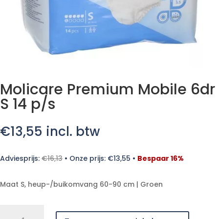
Molicare Premium Mobile 6dr
S 14 p/s
€
13,55
incl. btw
Adviesprijs:
€
16,13
•
Onze prijs:
€
13,55
•
Bespaar 16%
Maat S, heup-/buikomvang 60-90 cm | Groen
Molicare