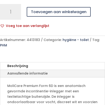
MoliCare
Toevoegen aan winkelwagen
Premium
Form
6D
Voeg toe aan verlanglijst
32
A
p/s
l
aantal
Artikelnummer:
4413183
Categorie:
hygiëne - toilet
Tag:
t
PHM
e
r
n
a
Beschrijving
t
Aanvullende informatie
i
v
e
MoliCare Premium Form 6D is een anatomisch
:
gevormde incontinentie-inlegger met een
textielachtige buitenzijde. De inlegger is
ondoorlaatbaar voor vocht, discreet wit en voorzien