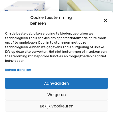
Cookie toestemming
beheren
Om de beste gebruikerservaring te bieden, gebruiken we
technologieën zoals cookies om apparaatinformatie op te slaan
VALAPROTECT
VALAROLL niet
en/of te raadplegen. Door in te stemmen met deze
technologieën kunnen we gegevens zoals surfgedrag of unieke
basic
gepl.2lg
ID's op deze site verwerken. Het niet instemmen of intrekken van
80x140cm 4×25
50x38cm12x150
toestemming kan bepaalde functies en mogelijkheden negatief
beïnvloeden.
p/s
p/s
Beheer diensten
€
47,70
incl. btw
€
68,77
incl. btw
Aanvaarden
Voeg toe aan verlanglijst
Voeg toe aan verlanglijst
Weigeren
Bekijk voorkeuren