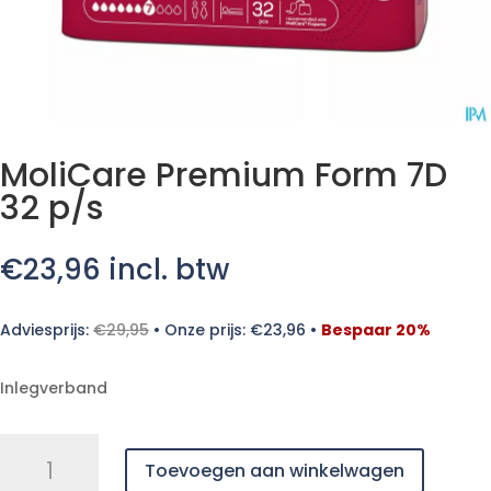
MoliCare Premium Form 7D
32 p/s
€
23,96
incl. btw
Adviesprijs:
€
29,95
•
Onze prijs:
€
23,96
•
Bespaar 20%
Inlegverband
MoliCare
Toevoegen aan winkelwagen
Premium