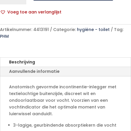
Form
7D
Voeg toe aan verlanglijst
32
A
p/s
l
aantal
Artikelnummer:
4413191
Categorie:
hygiëne - toilet
Tag:
t
PHM
e
r
n
a
Beschrijving
t
Aanvullende informatie
i
v
e
Anatomisch gevormde incontinentie-inlegger met
:
textielachtige buitenzijde, discreet wit en
ondoorlaatbaar voor vocht. Voorzien van een
vochtindicator die het optimale moment van
luierwissel aanduidt.
3-lagige, geurbindende absorptiekern die vocht