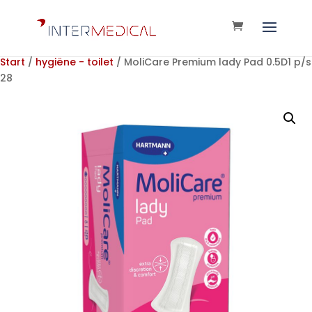
Start
/
hygiëne - toilet
/ MoliCare Premium lady Pad 0.5D1 p/s
28