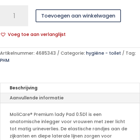
MoliCare
Toevoegen aan winkelwagen
Premium
lady
Pad
Voeg toe aan verlanglijst
0.5D1
A
p/s
l
28
Artikelnummer:
4685343
Categorie:
hygiëne - toilet
Tag:
t
aantal
PHM
e
r
n
a
Beschrijving
t
Aanvullende informatie
i
v
e
MoliCare® Premium lady Pad 0.5D1 is een
:
anatomische inlegger voor vrouwen met zeer licht
tot matig urineverlies. De elastische randjes aan de
zijkanten en diepe laterale lijnen zorgen voor