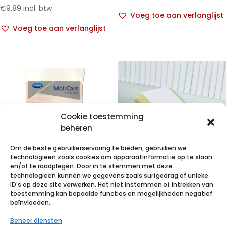
€
9,89
incl. btw
Voeg toe aan verlanglijst
Voeg toe aan verlanglijst
Cookie toestemming
beheren
Om de beste gebruikerservaring te bieden, gebruiken we
technologieën zoals cookies om apparaatinformatie op te slaan
en/of te raadplegen. Door in te stemmen met deze
technologieën kunnen we gegevens zoals surfgedrag of unieke
MC Pr. Fixpnts
VALAROLL duo
ID's op deze site verwerken. Het niet instemmen of intrekken van
Longl XXXL 25
59cmx50m 2lg
toestemming kan bepaalde functies en mogelijkheden negatief
beïnvloeden.
p/s
1 r.
Beheer diensten