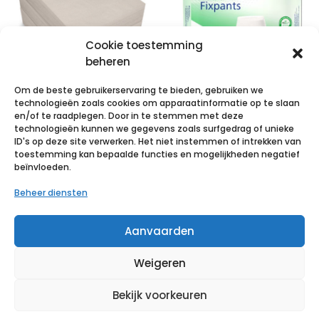
Cookie toestemming
beheren
Om de beste gebruikerservaring te bieden, gebruiken we
technologieën zoals cookies om apparaatinformatie op te slaan
Pehazell
MoliCare Pr
en/of te raadplegen. Door in te stemmen met deze
technologieën kunnen we gegevens zoals surfgedrag of unieke
37x57cm
Fixpnt longl XL
ID's op deze site verwerken. Het niet instemmen of intrekken van
ongebleekt
25 p/s
toestemming kan bepaalde functies en mogelijkheden negatief
beïnvloeden.
3x5kg
€
30,89
incl. btw
Beheer diensten
€
66,54
incl. btw
Voeg toe aan verlanglijst
Aanvaarden
Voeg toe aan verlanglijst
Weigeren
Bekijk voorkeuren