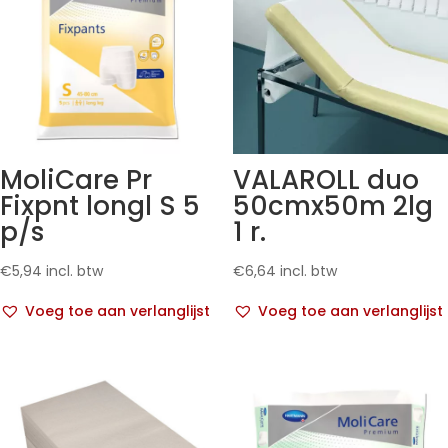
MoliCare Pr
VALAROLL duo
Fixpnt longl S 5
50cmx50m 2lg
p/s
1 r.
€
5,94
incl. btw
€
6,64
incl. btw
Voeg toe aan verlanglijst
Voeg toe aan verlanglijst