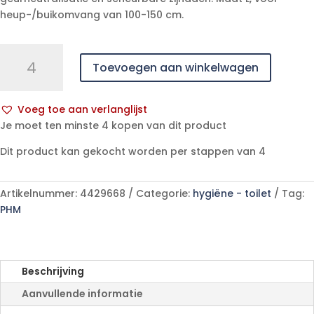
heup-/buikomvang van 100-150 cm.
MoliCare
Toevoegen aan winkelwagen
Prem.
Mobile
10dr
Voeg toe aan verlanglijst
L
A
Je moet ten minste 4 kopen van dit product
14
l
p/s
Dit product kan gekocht worden per stappen van 4
t
aantal
e
r
Artikelnummer:
4429668
Categorie:
hygiëne - toilet
Tag:
n
PHM
a
t
i
v
Beschrijving
e
Aanvullende informatie
: