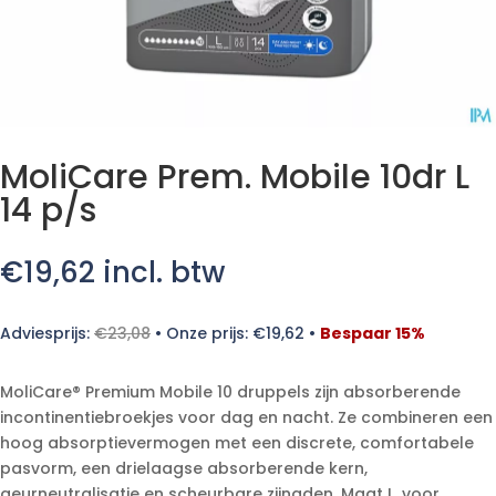
MoliCare Prem. Mobile 10dr L
14 p/s
€
19,62
incl. btw
Adviesprijs:
€
23,08
•
Onze prijs:
€
19,62
•
Bespaar 15%
MoliCare® Premium Mobile 10 druppels zijn absorberende
incontinentiebroekjes voor dag en nacht. Ze combineren een
hoog absorptievermogen met een discrete, comfortabele
pasvorm, een drielaagse absorberende kern,
geurneutralisatie en scheurbare zijnaden. Maat L, voor