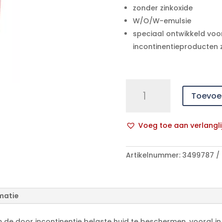
zonder zinkoxide
W/O/W-emulsie
speciaal ontwikkeld vo
incontinentieproducten 
MoliCare
Toevoe
Skin
bescherm.
Crème
Voeg toe aan verlangli
1x200
A
ml
l
aantal
Artikelnummer:
3499787
t
e
r
n
matie
a
t
m de door incontinentie belaste huid te beschermen, vooral i