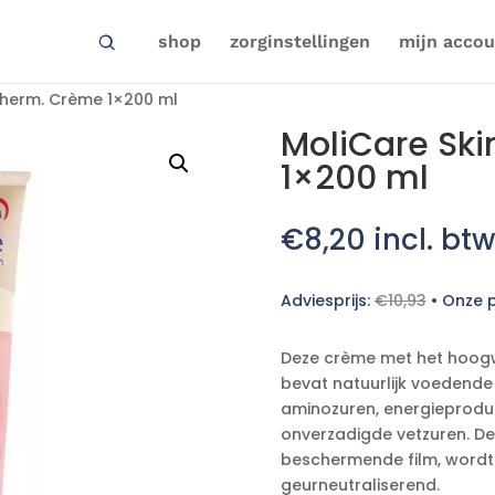
shop
zorginstellingen
mijn accou
cherm. Crème 1×200 ml
MoliCare Sk
1×200 ml
€
8,20
incl. btw
Adviesprijs:
€
10,93
•
Onze p
Deze crème met het hoogw
bevat natuurlijk voedend
aminozuren, energieprodu
onverzadigde vetzuren. D
beschermende film, wordt
geurneutraliserend.