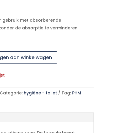
or gebruik met absorberende
zonder de absorptie te verminderen
gen aan winkelwagen
jst
Categorie:
hygiëne - toilet
Tag:
PHM
n de intieme zone. De formule bevat