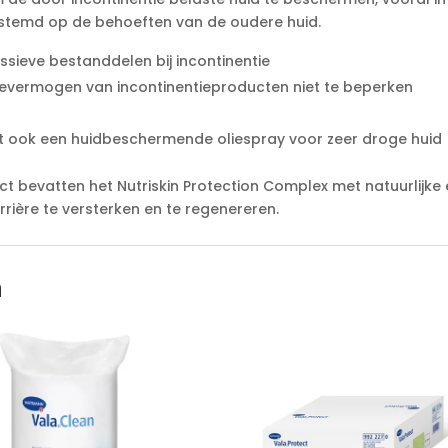
i
stemd op de behoeften van de oudere huid.
v
e
sieve bestanddelen bij incontinentie
:
ievermogen van incontinentieproducten niet te beperken
 ook een huidbeschermende oliespray voor zeer droge huid
t bevatten het Nutriskin Protection Complex met natuurlijke 
rière te versterken en te regenereren.
n