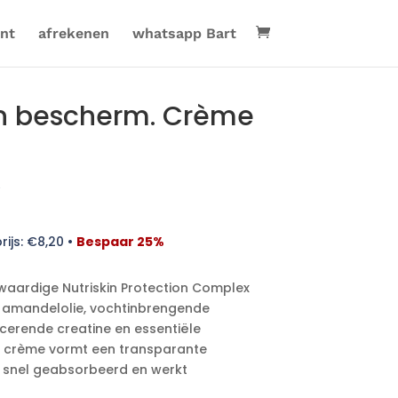
nt
afrekenen
whatsapp Bart
in bescherm. Crème
rijs:
€
8,20
•
Bespaar 25%
aardige Nutriskin Protection Complex
e amandelolie, vochtinbrengende
cerende creatine en essentiële
e crème vormt een transparante
 snel geabsorbeerd en werkt