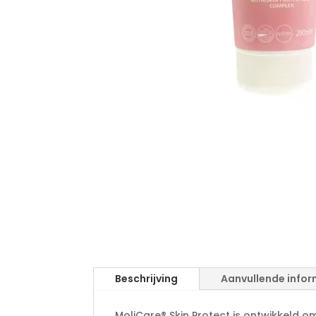
Beschrijving
Aanvullende infor
MoliCare® Skin Protect is ontwikkeld o