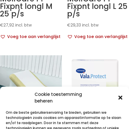
Fixpnt longl M
Fixpnt longl L 25
25 p/s
p/s
€
27,92
incl. btw
€
29,33
incl. btw
Voeg toe aan verlanglijst
Voeg toe aan verlanglijst
Cookie toestemming
beheren
Om de beste gebruikerservaring te bieden, gebruiken we
technologieën zoals cookies om apparaatinformatie op te slaan
VALAROLL niet
VALAPROTECT
en/of te raadplegen. Door in te stemmen met deze
technologieën kunnen we gegevens zoals surfgedrag of unieke