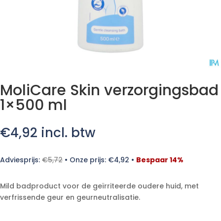
MoliCare Skin verzorgingsbad
1×500 ml
€
4,92
incl. btw
Adviesprijs:
€
5,72
•
Onze prijs:
€
4,92
•
Bespaar 14%
Mild badproduct voor de geïrriteerde oudere huid, met
verfrissende geur en geurneutralisatie.