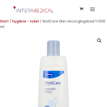
Start
/
hygiëne - toilet
/ MoliCare Skin verzorgingsbad 1×500
ml