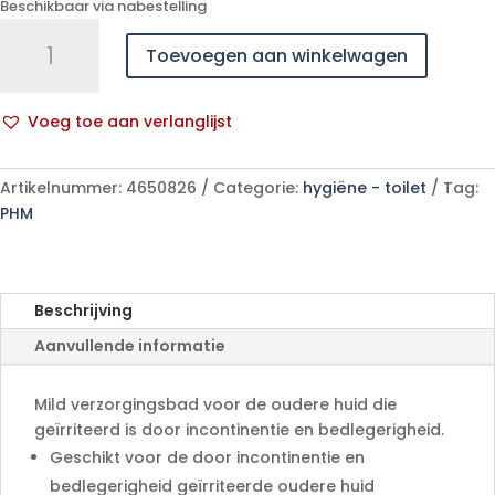
Beschikbaar via nabestelling
MoliCare
Toevoegen aan winkelwagen
Skin
verzorgingsbad
1x500
Voeg toe aan verlanglijst
ml
A
aantal
l
Artikelnummer:
4650826
Categorie:
hygiëne - toilet
Tag:
t
PHM
e
r
n
a
Beschrijving
t
Aanvullende informatie
i
v
e
Mild verzorgingsbad voor de oudere huid die
:
geïrriteerd is door incontinentie en bedlegerigheid.
Geschikt voor de door incontinentie en
bedlegerigheid geïrriteerde oudere huid