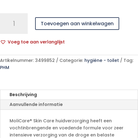
MoliCare
Toevoegen aan winkelwagen
Skin
Care
oil
Voeg toe aan verlanglijst
1x500
A
ml
l
aantal
Artikelnummer:
3499852
Categorie:
hygiëne - toilet
Tag:
t
PHM
e
r
n
a
Beschrijving
t
Aanvullende informatie
i
v
e
MoliCare® Skin Care huidverzorging heeft een
:
vochtinbrengende en voedende formule voor zeer
intensieve verzorging van de droge en belaste