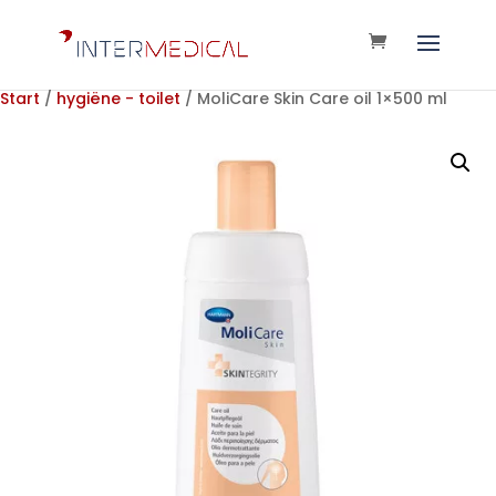
Start
/
hygiëne - toilet
/ MoliCare Skin Care oil 1×500 ml