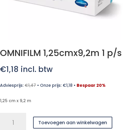
OMNIFILM 1,25cmx9,2m 1 p/s
€
1,18
incl. btw
Adviesprijs:
€
1,47
•
Onze prijs:
€
1,18
•
Bespaar 20%
1,25 cm x 9,2 m
OMNIFILM
Toevoegen aan winkelwagen
1,25cmx9,2m
1