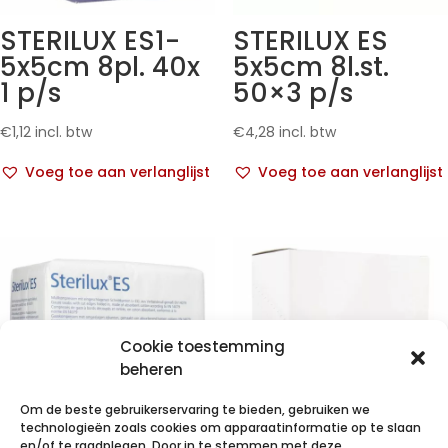
STERILUX ES1-
STERILUX ES
5x5cm 8pl. 40x
5x5cm 8l.st.
1 p/s
50×3 p/s
€
1,12
incl. btw
€
4,28
incl. btw
Voeg toe aan verlanglijst
Voeg toe aan verlanglijst
Cookie toestemming
beheren
Om de beste gebruikerservaring te bieden, gebruiken we
technologieën zoals cookies om apparaatinformatie op te slaan
en/of te raadplegen. Door in te stemmen met deze