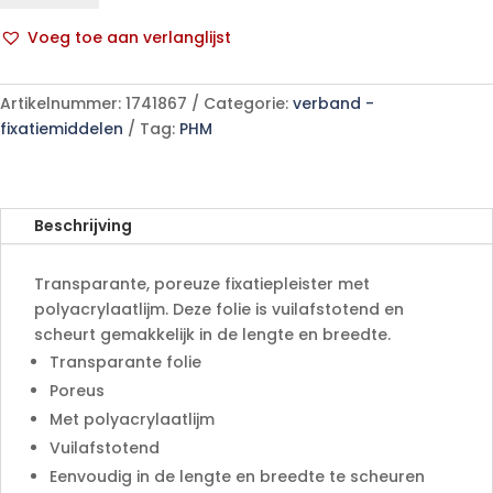
p/s
Voeg toe aan verlanglijst
aantal
A
l
Artikelnummer:
1741867
Categorie:
verband -
t
fixatiemiddelen
Tag:
PHM
e
r
n
a
Beschrijving
t
i
Transparante, poreuze fixatiepleister met
v
polyacrylaatlijm. Deze folie is vuilafstotend en
e
scheurt gemakkelijk in de lengte en breedte.
:
Transparante folie
Poreus
Met polyacrylaatlijm
Vuilafstotend
Eenvoudig in de lengte en breedte te scheuren