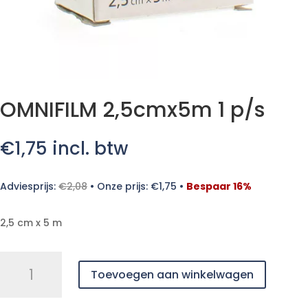
OMNIFILM 2,5cmx5m 1 p/s
€
1,75
incl. btw
Adviesprijs:
€
2,08
•
Onze prijs:
€
1,75
•
Bespaar 16%
2,5 cm x 5 m
OMNIFILM
Toevoegen aan winkelwagen
2,5cmx5m
1
p/s