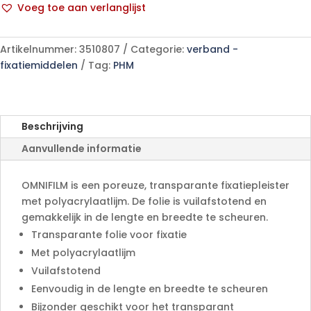
Voeg toe aan verlanglijst
aantal
A
l
Artikelnummer:
3510807
Categorie:
verband -
t
fixatiemiddelen
Tag:
PHM
e
r
n
a
Beschrijving
t
Aanvullende informatie
i
v
e
OMNIFILM is een poreuze, transparante fixatiepleister
:
met polyacrylaatlijm. De folie is vuilafstotend en
gemakkelijk in de lengte en breedte te scheuren.
Transparante folie voor fixatie
Met polyacrylaatlijm
Vuilafstotend
Eenvoudig in de lengte en breedte te scheuren
Bijzonder geschikt voor het transparant