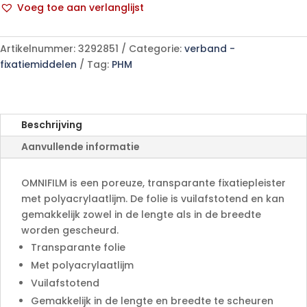
Voeg toe aan verlanglijst
1
A
p/s
l
aantal
Artikelnummer:
3292851
Categorie:
verband -
t
fixatiemiddelen
Tag:
PHM
e
r
n
a
Beschrijving
t
Aanvullende informatie
i
v
e
OMNIFILM is een poreuze, transparante fixatiepleister
:
met polyacrylaatlijm. De folie is vuilafstotend en kan
gemakkelijk zowel in de lengte als in de breedte
worden gescheurd.
Transparante folie
Met polyacrylaatlijm
Vuilafstotend
Gemakkelijk in de lengte en breedte te scheuren