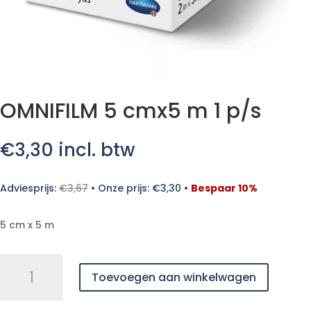
OMNIFILM 5 cmx5 m 1 p/s
€
3,30
incl. btw
Adviesprijs:
€
3,67
•
Onze prijs:
€
3,30
•
Bespaar 10%
5 cm x 5 m
OMNIFILM
Toevoegen aan winkelwagen
5
cmx5
m