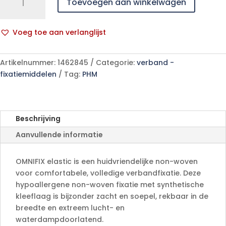
Toevoegen aan winkelwagen
elastic.
10cmx2m
1
Voeg toe aan verlanglijst
p/s
A
aantal
l
Artikelnummer:
1462845
Categorie:
verband -
t
fixatiemiddelen
Tag:
PHM
e
r
n
a
Beschrijving
t
Aanvullende informatie
i
v
e
OMNIFIX elastic is een huidvriendelijke non-woven
:
voor comfortabele, volledige verbandfixatie. Deze
hypoallergene non-woven fixatie met synthetische
kleeflaag is bijzonder zacht en soepel, rekbaar in de
breedte en extreem lucht- en
waterdampdoorlatend.