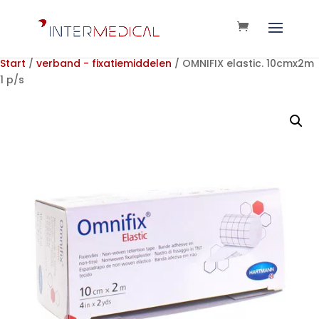
Start
/
verband - fixatiemiddelen
/ OMNIFIX elastic. 10cmx2m
1 p/s