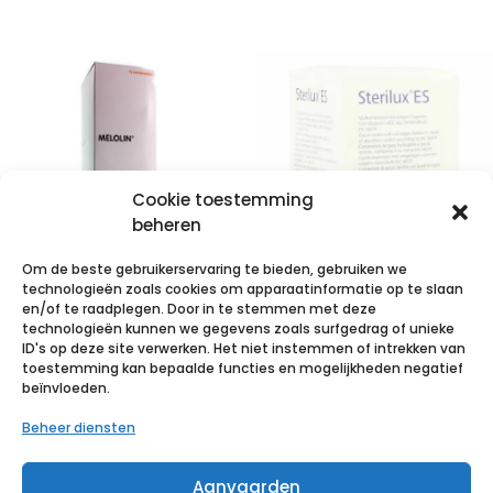
Cookie toestemming
beheren
Om de beste gebruikerservaring te bieden, gebruiken we
technologieën zoals cookies om apparaatinformatie op te slaan
MELOLIN KP
STERILUX ES
en/of te raadplegen. Door in te stemmen met deze
technologieën kunnen we gegevens zoals surfgedrag of unieke
STER 5X 5CM
7,5×7,5cm
ID's op deze site verwerken. Het niet instemmen of intrekken van
66974940 – 100
8l.nst. 100 p/s
toestemming kan bepaalde functies en mogelijkheden negatief
beïnvloeden.
stuks
€
2,01
incl. btw
Beheer diensten
€
12,50
incl. btw
Voeg toe aan verlanglijst
Aanvaarden
Voeg toe aan verlanglijst