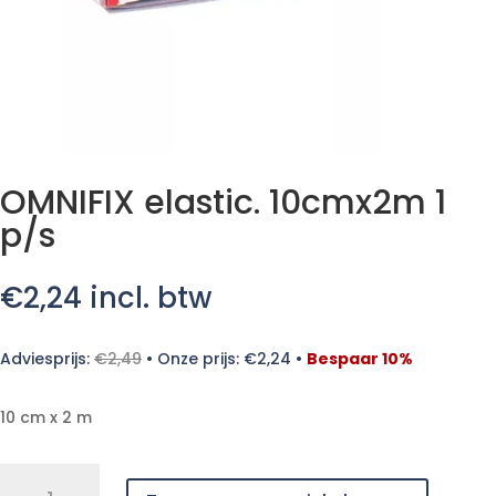
OMNIFIX elastic. 10cmx2m 1
p/s
€
2,24
incl. btw
Adviesprijs:
€
2,49
•
Onze prijs:
€
2,24
•
Bespaar 10%
10 cm x 2 m
OMNIFIX