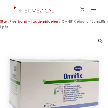
Start
/
verband - fixatiemiddelen
/ OMNIFIX elastic. 15cmx10m
1 p/s