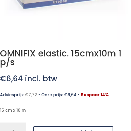
OMNIFIX elastic. 15cmx10m 1
p/s
€
6,64
incl. btw
Adviesprijs:
€
7,72
•
Onze prijs:
€
6,64
•
Bespaar 14%
15 cm x 10 m
OMNIFIX