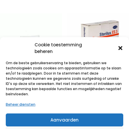
Cookie toestemming
beheren
Om de beste gebruikerservaring te bieden, gebruiken we
technologieën zoals cookies om apparaatinformatie op te slaan
en/of te raadplegen. Door in te stemmen met deze
technologieën kunnen we gegevens zoals surfgedrag of unieke
STERILUX ES
STERILUX ES3-
ID's op deze site verwerken. Het niet instemmen of intrekken van
5x5cm 8l.st.
7,5×7,5cm 8pl
toestemming kan bepaalde functies en mogelijkheden negatief
beïnvloeden.
50×3 p/s
20×1 p/s
Beheer diensten
€
4,28
incl. btw
€
1,12
incl. btw
Aanvaarden
Voeg toe aan verlanglijst
Voeg toe aan verlanglijst