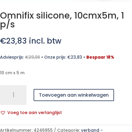
Omnifix silicone, 10cmx5m, 1
p/s
€
23,83
incl. btw
Adviesprijs:
€
29,06
•
Onze prijs:
€
23,83
•
Bespaar 18%
10 cm x 5 m
Omnifix
Toevoegen aan winkelwagen
silicone,
10cmx5m,
1
Voeg toe aan verlanglijst
p/s
A
aantal
l
Artikelnummer:
4246955
Categorie:
verband -