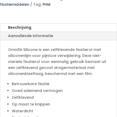
t
fixatiemiddelen
Tag:
PHM
e
r
n
a
Beschrijving
t
Aanvullende informatie
i
v
e
Omnifix Silicone is een zelfklevende fixatierol met
:
siliconenlijm voor pijnloze verwijdering. Deze niet-
steriele fixatierol voor eenmalig gebruik bestaat uit
een zelfklevend gecoat dragermateriaal met
siliconenkleeflaag, beschermd met een film.
Betrouwbare fixatie
Goed ademend vermogen
Zelfklevend
Op maat te knippen
Waterdicht