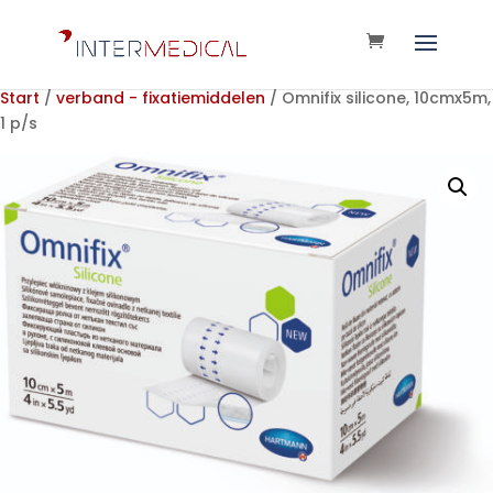
Start
/
verband - fixatiemiddelen
/ Omnifix silicone, 10cmx5m,
1 p/s