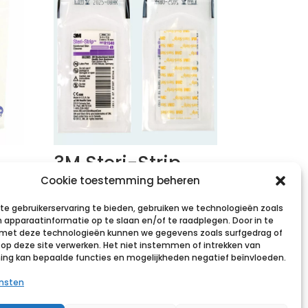
3M Steri-Strip
hechtstrips, 3mm
Cookie toestemming beheren
x 75mm, (10x 5
e gebruikerservaring te bieden, gebruiken we technologieën zoals
strips)
 apparaatinformatie op te slaan en/of te raadplegen. Door in te
et deze technologieën kunnen we gegevens zoals surfgedrag of
€
29,02
incl. btw
s op deze site verwerken. Het niet instemmen of intrekken van
st
g kan bepaalde functies en mogelijkheden negatief beïnvloeden.
Voeg toe aan verlanglijst
ensten