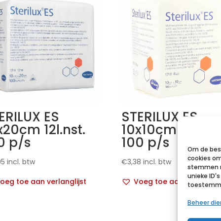
ERILUX ES
STERILUX ES
x20cm 12l.nst.
10x10cm 8l.nst.
0 p/s
100 p/s
Om de best
cookies om
95
incl. btw
€
3,38
incl. btw
stemmen m
unieke ID'
oeg toe aan verlanglijst
Voeg toe aan verlanglij
toestemmin
Beheer di