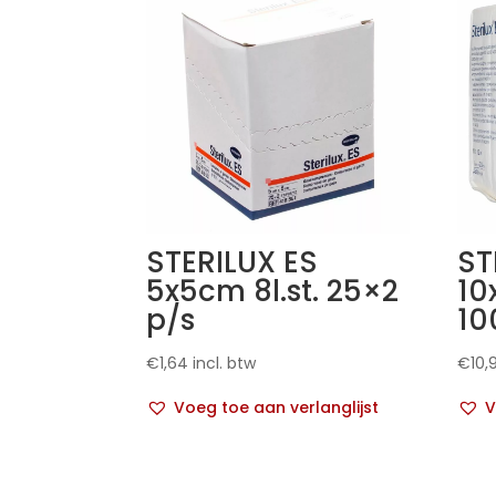
STERILUX ES
ST
5x5cm 8l.st. 25×2
10
p/s
10
€
1,64
incl. btw
€
10,
Voeg toe aan verlanglijst
V