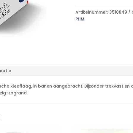
A
l
Artikelnummer:
3510849
t
PHM
e
r
n
a
t
i
v
e
matie
:
tische kleeflaag, in banen aangebracht. Bijzonder trekvast e
zig-zagrand.
n