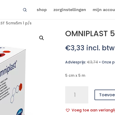
shop
zorginstellingen
mijn accou
ST 5cmx5m 1 p/s
OMNIPLAST 5
€
3,33
incl. btw
Adviesprijs:
€
3,74
•
Onze pr
5 cm x 5 m
OMNIPLAST
Toevoe
5cmx5m
1
p/s
Voeg toe aan verlangli
aantal