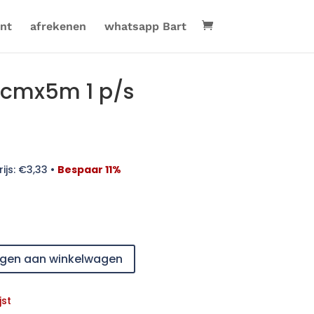
nt
afrekenen
whatsapp Bart
cmx5m 1 p/s
ijs:
€
3,33
•
Bespaar 11%
gen aan winkelwagen
jst