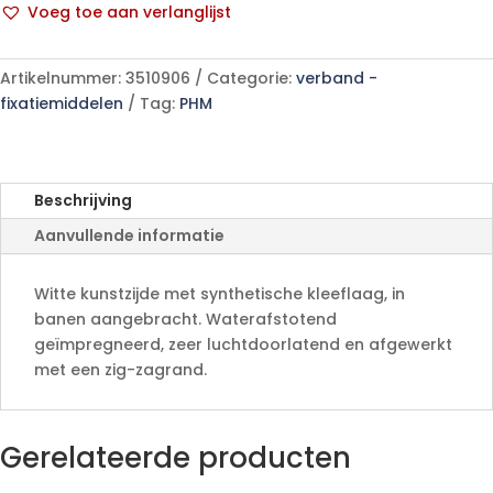
Voeg toe aan verlanglijst
aantal
A
l
Artikelnummer:
3510906
Categorie:
verband -
t
fixatiemiddelen
Tag:
PHM
e
r
n
a
Beschrijving
t
Aanvullende informatie
i
v
e
Witte kunstzijde met synthetische kleeflaag, in
:
banen aangebracht. Waterafstotend
geïmpregneerd, zeer luchtdoorlatend en afgewerkt
met een zig-zagrand.
Gerelateerde producten