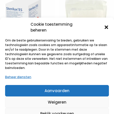
Cookie toestemming
beheren
Om de beste gebruikerservaring te bieden, gebruiken we
technologieën zoals cookies om apparaatinformatie op te slaan
en/of te raadplegen. Door in te stemmen met deze
technologieën kunnen we gegevens zoals surfgedrag of unieke
STERILUX ES
STERILUX ES
ID's op deze site verwerken. Het niet instemmen of intrekken van
10x10cm 8l.st.
10x10cm 8pl.st.
toestemming kan bepaalde functies en mogelijkheden negatief
beïnvloeden.
40×3 p/s
30×5 p/s
Beheer diensten
€
9,20
incl. btw
€
10,63
incl. btw
Aanvaarden
Voeg toe aan verlanglijst
Voeg toe aan verlanglijst
Weigeren
Bekijk voorkeuren