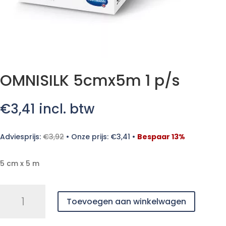
OMNISILK 5cmx5m 1 p/s
€
3,41
incl. btw
Adviesprijs:
€
3,92
•
Onze prijs:
€
3,41
•
Bespaar 13%
5 cm x 5 m
OMNISILK
Toevoegen aan winkelwagen
5cmx5m
1
p/s